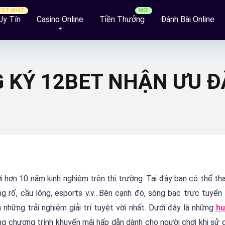
Uy Tín
Casino Online
Tiền Thưởng
Đánh Bài Online
KÝ 12BET NHẬN ƯU Đ
i hơn 10 năm kinh nghiệm trên thị trường. Tại đây bạn có thể th
 rổ, cầu lông, esports v.v…Bên cạnh đó, sòng bạc trực tuyến 
 những trải nghiệm giải trí tuyệt vời nhất. Dưới đây là những
hu
ững chương trình khuyến mãi hấp dẫn dành cho người chơi khi sử 