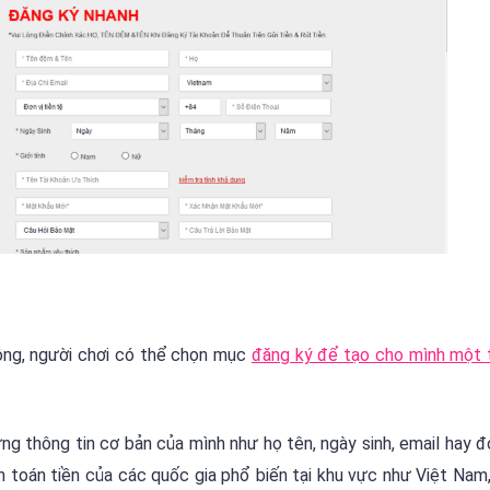
ông, người chơi có thể chọn mục
đăng ký để tạo cho mình một 
ng thông tin cơ bản của mình như họ tên, ngày sinh, email hay đơ
 toán tiền của các quốc gia phổ biến tại khu vực như Việt Nam