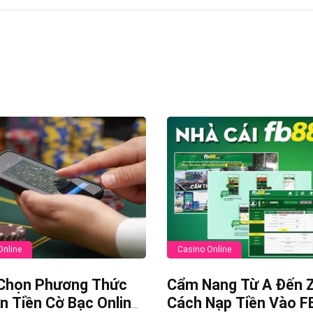
Online
Casino Online
Chọn Phương Thức
Cẩm Nang Từ A Đến Z
n Tiền Cờ Bạc Online
Cách Nạp Tiền Vào F