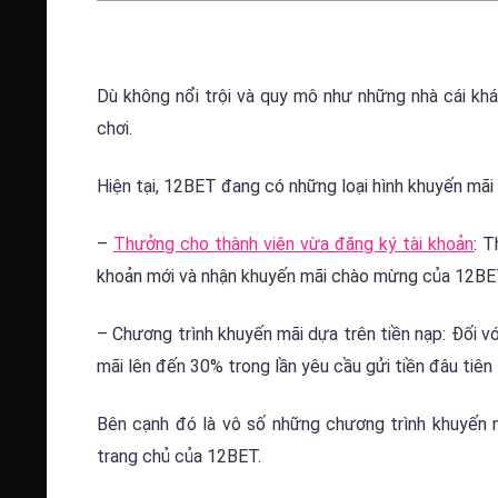
Dù không nổi trội và quy mô như những nhà cái kh
chơi.
Hiện tại, 12BET đang có những loại hình khuyến mãi
–
Thưởng cho thành viên vừa đăng ký tài khoản
: 
khoản mới và nhận khuyến mãi chào mừng của 12BE
– Chương trình khuyến mãi dựa trên tiền nạp: Đối 
mãi lên đến 30% trong lần yêu cầu gửi tiền đâu tiên 
Bên cạnh đó là vô số những chương trình khuyến
trang chủ của 12BET.