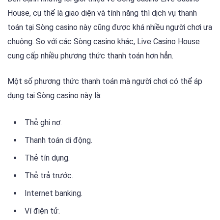
House, cụ thể là giao diện và tính năng thì dịch vụ thanh
toán tại Sòng casino này cũng được khá nhiều người chơi ưa
chuộng. So với các Sòng casino khác, Live Casino House
cung cấp nhiều phương thức thanh toán hơn hẳn.
Một số phương thức thanh toán mà người chơi có thể áp
dụng tại Sòng casino này là:
Thẻ ghi nợ.
Thanh toán di động.
Thẻ tín dụng.
Thẻ trả trước.
Internet banking.
Ví điện tử.