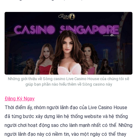
Những giới thiệu về Sòng casino Live Casino House của chúng tôi sẽ
giúp bạn phần nào hiểu thêm về Sòng casino này
Đăng Ký Ngay
Thời điểm ấy, nhóm người lãnh đạo của Live Casino House
đã từng bước xây dựng lên hệ thống website và hệ thống
người chơi hoạt động sao cho lành mạnh nhất có thể. Những
người lãnh đạo này có niềm tin, vào một ngày có thể thay