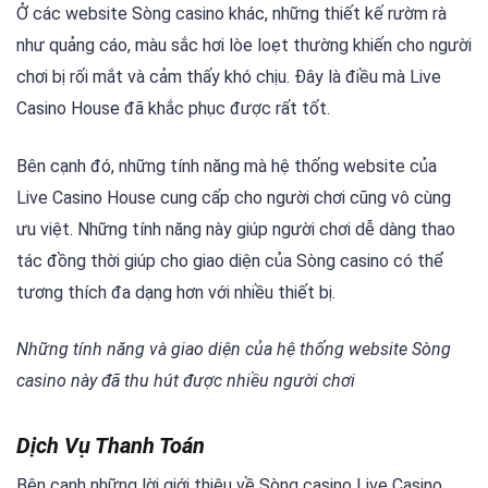
Ở các website Sòng casino khác, những thiết kế rườm rà
như quảng cáo, màu sắc hơi lòe loẹt thường khiến cho người
chơi bị rối mắt và cảm thấy khó chịu. Đây là điều mà Live
Casino House đã khắc phục được rất tốt.
Bên cạnh đó, những tính năng mà hệ thống website của
Live Casino House cung cấp cho người chơi cũng vô cùng
ưu việt. Những tính năng này giúp người chơi dễ dàng thao
tác đồng thời giúp cho giao diện của Sòng casino có thể
tương thích đa dạng hơn với nhiều thiết bị.
Những tính năng và giao diện của hệ thống website Sòng
casino này đã thu hút được nhiều người chơi
Dịch Vụ Thanh Toán
Bên cạnh những lời giới thiệu về Sòng casino Live Casino