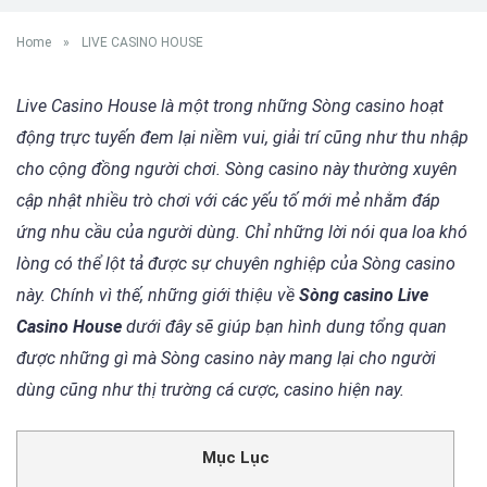
Home
»
LIVE CASINO HOUSE
Live Casino House là một trong những Sòng casino hoạt
động trực tuyến đem lại niềm vui, giải trí cũng như thu nhập
cho cộng đồng người chơi. Sòng casino này thường xuyên
cập nhật nhiều trò chơi với các yếu tố mới mẻ nhằm đáp
ứng nhu cầu của người dùng. Chỉ những lời nói qua loa khó
lòng có thể lột tả được sự chuyên nghiệp của Sòng casino
này. Chính vì thế, những giới thiệu về
Sòng casino Live
Casino House
dưới đây sẽ giúp bạn hình dung tổng quan
được những gì mà Sòng casino này mang lại cho người
dùng cũng như thị trường cá cược, casino hiện nay.
Mục Lục