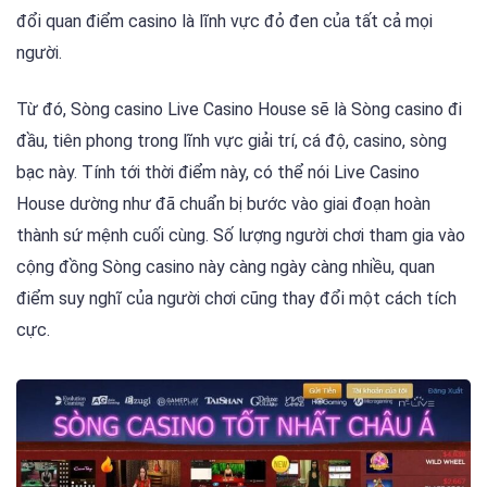
đổi quan điểm casino là lĩnh vực đỏ đen của tất cả mọi
người.
Từ đó, Sòng casino Live Casino House sẽ là Sòng casino đi
đầu, tiên phong trong lĩnh vực giải trí, cá độ, casino, sòng
bạc này. Tính tới thời điểm này, có thể nói Live Casino
House dường như đã chuẩn bị bước vào giai đoạn hoàn
thành sứ mệnh cuối cùng. Số lượng người chơi tham gia vào
cộng đồng Sòng casino này càng ngày càng nhiều, quan
điểm suy nghĩ của người chơi cũng thay đổi một cách tích
cực.