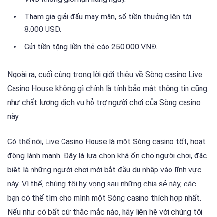
Tham gia giải đấu may mắn, số tiền thưởng lên tới
8.000 USD.
Gửi tiền tặng liền thẻ cào 250.000 VNĐ.
Ngoài ra, cuối cùng trong lời giới thiệu về Sòng casino Live
Casino House không gì chính là tính bảo mật thông tin cũng
như chất lượng dịch vụ hỗ trợ người chơi của Sòng casino
này.
Có thể nói, Live Casino House là một Sòng casino tốt, hoạt
động lành mạnh. Đây là lựa chọn khá ổn cho người chơi, đặc
biệt là những người chơi mới bắt đầu du nhập vào lĩnh vực
này. Vì thế, chúng tôi hy vọng sau những chia sẻ này, các
bạn có thể tìm cho mình một Sòng casino thích hợp nhất.
Nếu như có bất cứ thắc mắc nào, hãy liên hệ với chúng tôi