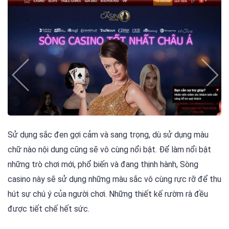
Sử dụng sắc đen gợi cảm và sang trọng, dù sử dụng màu
chữ nào nội dung cũng sẽ vô cùng nổi bật. Để làm nổi bật
những trò chơi mới, phổ biến và đang thịnh hành, Sòng
casino này sẽ sử dụng những màu sắc vô cùng rực rỡ để thu
hút sự chú ý của người chơi. Những thiết kế rườm rà đều
được tiết chế hết sức.