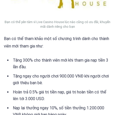
Bạn có thể yên tâm vì Live Casino House lúc nào cũng có ưu đãi, khuyến
mãi dành riêng cho bạn
Bạn có thể tham khảo một số chương trình dành cho thành
viên mới tham gia như:
Tặng 300% cho thành viên mới khi tham gia nạp tiền 3
lần đầu.
Tặng ngay cho người chơi 900.000 VNĐ khi người chơi
giới thiệu bạn bè.
Hoàn trả 0.5% giá trị tiền nạp, giá trị hoàn tiền có thể
lên tới 3.000 USD.
Nạp lại thưởng ngay 10%, số tiền thưởng 1.200.000
VNĐ không giới hạn hàng ngày.