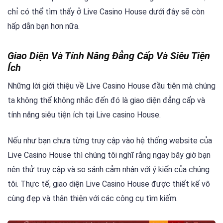
chỉ có thể tìm thấy ở Live Casino House dưới đây sẽ còn
hấp dẫn bạn hơn nữa.
Giao Diện Và Tính Năng Đẳng Cấp Và Siêu Tiện
Ích
Những lời giới thiệu về Live Casino House đầu tiên mà chúng
ta không thể không nhắc đến đó là giao diện đẳng cấp và
tính năng siêu tiện ích tại Live casino House.
Nếu như bạn chưa từng truy cập vào hệ thống website của
Live Casino House thì chúng tôi nghĩ rằng ngay bây giờ bạn
nên thử truy cập và so sánh cảm nhận với ý kiến của chúng
tôi. Thực tế, giao diện Live Casino House được thiết kế vô
cùng đẹp và thân thiện với các công cụ tìm kiếm.