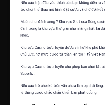
Nếu các trận đấu yêu thích của bạn không diễn ra v
trò chơi thể thao mô hình, đặt cược và chờ đợi kết q
Muốn chơi đánh xèng ? Khu vực Slot của Sòng casin
đánh xèng là khu vực thư giãn nhẹ nhàng nhất tại đ
khác.
Khu vực Casino trực tuyến được ví như khu phố khôn
Chủ Lực, nơi mức cược tử thần lên tới 1 tỷ Việt Na
Khu vực Casino trực tuyến cho phép bạn chơi tất cả
Super6,…
Nếu các trò chơi kể trên vẫn chưa làm bạn hài lòng, 
lệ thắng cược chắc chắn khiến bạn phát cuồng.