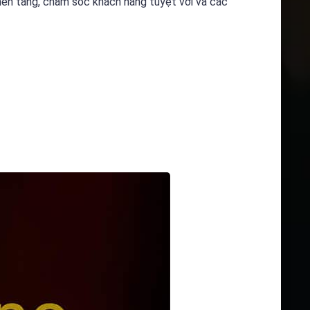
nền tảng, chăm sóc khách hàng tuyệt vời và các