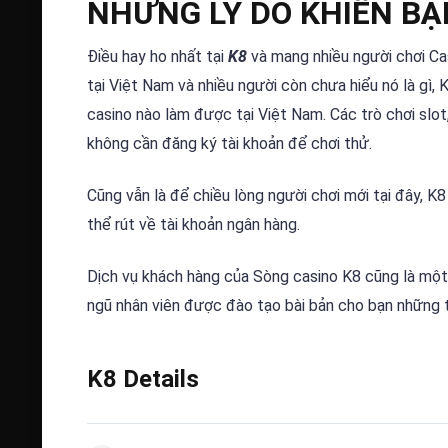
NHỮNG LÝ DO KHIẾN BẠ
Điều hay ho nhất tại
K8
và mang nhiều người chơi Ca
tại Việt Nam và nhiều người còn chưa hiểu nó là gì
casino nào làm được tại Việt Nam. Các trò chơi slot
không cần đăng ký tài khoản để chơi thử.
Cũng vẫn là để chiều lòng người chơi mới tại đây, K
thể rút về tài khoản ngân hàng.
Dịch vụ khách hàng của Sòng casino K8 cũng là một
ngũ nhân viên được đào tạo bài bản cho bạn những tr
K8 Details