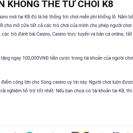
N KHÔNG THỂ TỪ CHỐI K8
sino mới tại K8 đó là hệ thống trò chơi miễn phí khổng lồ. Nắm 
, K8 cho mở cửa tất cả các trò chơi của mình cho phép người chơi
, các trò đánh bài Casino, Casino trực tuyến và bắn cá online, tấ
8 tặng ngay 100,000VNĐ tiền cược trong tài khoản của người chơi 
 điểm cộng lớn cho Sòng casino uy tín này. Người chơi luôn đượ
ải nghiệm hỗ trợ tốt nhất. Nếu bạn chưa có tài khoản tại K8, thì 