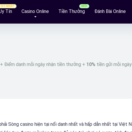
Uy Tín
Casino Online
Tiền Thưởng
Đánh Bài Online
+ Điểm danh mỗi ngày nhận tiền thưởng +
10%
tiền gửi mỗi ngày
phải Sòng casino hiện tại nổi danh nhất và hấp dẫn nhất tại Việ