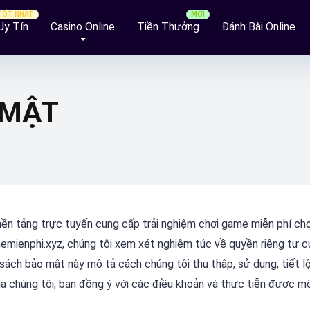
Uy Tín
Casino Online
Tiền Thưởng
Đánh Bài Online
 MẬT
ền tảng trực tuyến cung cấp trải nghiệm chơi game miễn phí ch
amemienphi.xyz, chúng tôi xem xét nghiêm túc về quyền riêng tư c
sách bảo mật này mô tả cách chúng tôi thu thập, sử dụng, tiết l
a chúng tôi, bạn đồng ý với các điều khoản và thực tiễn được m