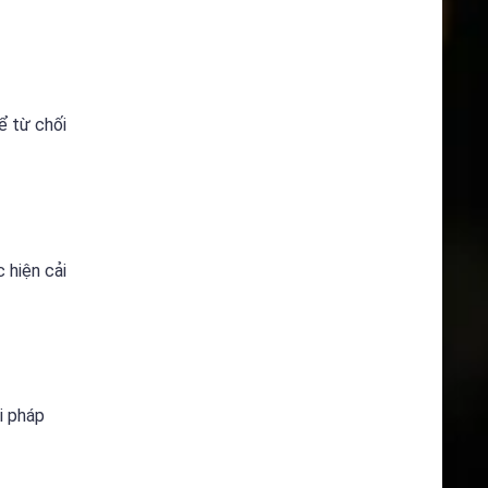
ể từ chối
 hiện cải
i pháp