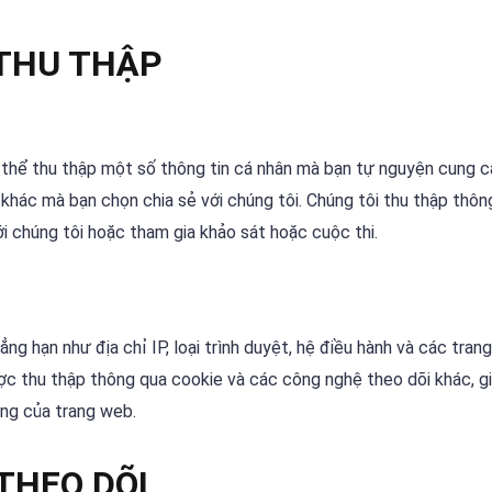
 THU THẬP
 thể thu thập một số thông tin cá nhân mà bạn tự nguyện cung c
 khác mà bạn chọn chia sẻ với chúng tôi. Chúng tôi thu thập thông
với chúng tôi hoặc tham gia khảo sát hoặc cuộc thi.
ng hạn như địa chỉ IP, loại trình duyệt, hệ điều hành và các trang
ợc thu thập thông qua cookie và các công nghệ theo dõi khác, g
ăng của trang web.
THEO DÕI