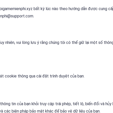
choigamemienphi.xyz bất kỳ lúc nào theo hướng dẫn được cung cấ
nphi@support.com
.
y nhiên, vui lòng lưu ý rằng chúng tôi có thể giữ lại một số thôn
át cookie thông qua cài đặt trình duyệt của bạn.
ông tin của bạn khỏi truy cập trái phép, tiết lộ, biến đổi và hủy 
và các biện pháp bảo mật khác để bảo vệ dữ liệu của bạn.