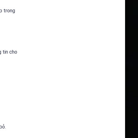
p trong
g tin cho
bỏ.