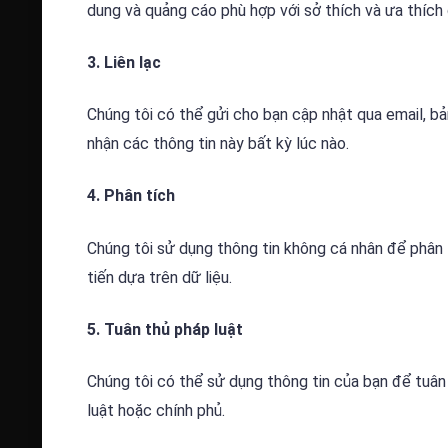
dung và quảng cáo phù hợp với sở thích và ưa thích 
3. Liên lạc
Chúng tôi có thể gửi cho bạn cập nhật qua email, bả
nhận các thông tin này bất kỳ lúc nào.
4. Phân tích
Chúng tôi sử dụng thông tin không cá nhân để phân t
tiến dựa trên dữ liệu.
5. Tuân thủ pháp luật
Chúng tôi có thể sử dụng thông tin của bạn để tuân
luật hoặc chính phủ.