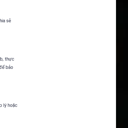
hia sẻ
eb, thực
 để bảo
p lý hoặc