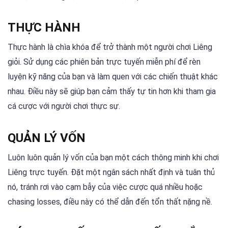
THỰC HÀNH
Thực hành là chìa khóa để trở thành một người chơi Liêng
giỏi. Sử dụng các phiên bản trực tuyến miễn phí để rèn
luyện kỹ năng của bạn và làm quen với các chiến thuật khác
nhau. Điều này sẽ giúp bạn cảm thấy tự tin hơn khi tham gia
cá cược với người chơi thực sự.
QUẢN LÝ VỐN
Luôn luôn quản lý vốn của bạn một cách thông minh khi chơi
Liêng trực tuyến. Đặt một ngân sách nhất định và tuân thủ
nó, tránh rơi vào cạm bẫy của việc cược quá nhiều hoặc
chasing losses, điều này có thể dẫn đến tổn thất nặng nề.