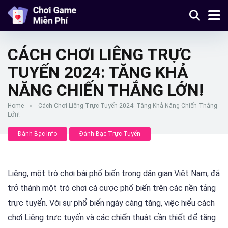
CÁCH CHƠI LIÊNG TRỰC
TUYẾN 2024: TĂNG KHẢ
NĂNG CHIẾN THẮNG LỚN!
Home
»
Cách Chơi Liêng Trực Tuyến 2024: Tăng Khả Năng Chiến Thắng
Lớn!
Đánh Bạc Info
Đánh Bạc Trực Tuyến
Liêng, một trò chơi bài phổ biến trong dân gian Việt Nam, đã
trở thành một trò chơi cá cược phổ biến trên các nền tảng
trực tuyến. Với sự phổ biến ngày càng tăng, việc hiểu cách
chơi Liêng trực tuyến và các chiến thuật cần thiết để tăng