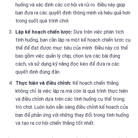
huống và xác định các cơ hội và rủi ro. Điều này giúp
bạn đưa ra các quyết định thông minh và hiệu quả hơn
trong suốt quá trình chơi.
Lập kế hoạch chiến lược:
Dựa trên việc phân tích
tình huống, bạn cần lập ra một kế hoạch chiến lược cụ
thể để đạt được mục tiêu của mình. Điều này có thể
bao gồm việc quản lý chip, chọn lựa các bài đúng
cách, và sử dụng kỹ năng đọc kèo để đưa ra các
quyết định đúng đắn.
Thực hiện và điều chỉnh:
Kế hoạch chiến thắng
không chỉ là việc lập ra mà còn là quá trình thực hiện
và điều chỉnh dựa trên các tình huống cụ thể trong
trò chơi. Luôn luôn sẵn sàng điều chỉnh kế hoạch của
bạn để phản ứng với những thay đổi trong tình huống
và tạo ra cơ hội chiến thắng tốt nhất.