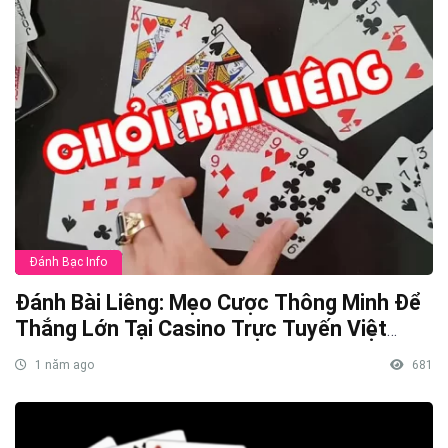
Đánh Bạc Info
Đánh Bài Liêng: Mẹo Cược Thông Minh Để
Thắng Lớn Tại Casino Trực Tuyến Việt
Nam
1 năm ago
681