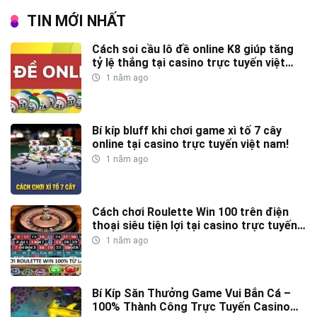
TIN MỚI NHẤT
Cách soi cầu lô đề online K8 giúp tăng
tỷ lệ thắng tại casino trực tuyến việt
nam
1 năm ago
Bí kíp bluff khi chơi game xì tố 7 cây
online tại casino trực tuyến việt nam!
1 năm ago
Cách chơi Roulette Win 100 trên điện
thoại siêu tiện lợi tại casino trực tuyến
việt nam
1 năm ago
Bí Kíp Săn Thưởng Game Vui Bắn Cá –
100% Thành Công Trực Tuyến Casino