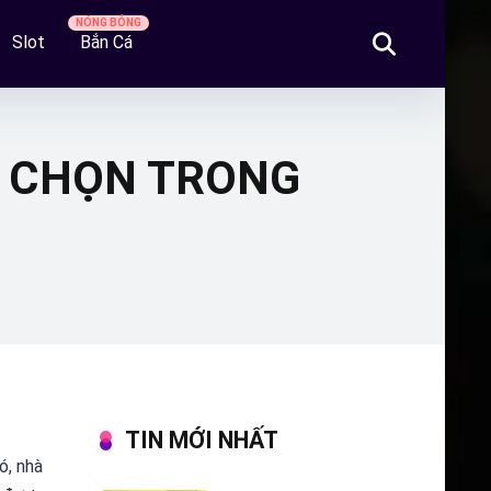
Slot
Bắn Cá
ÊN CHỌN TRONG
TIN MỚI NHẤT
ó, nhà