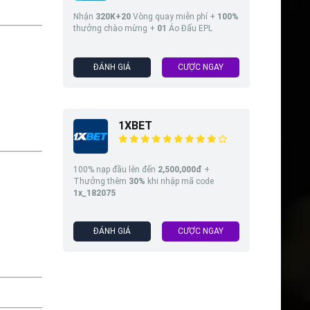
Nhận
320K+20
Vòng quay miễn phí +
100%
thưởng chào mừng +
01
Áo Đấu EPL
ĐÁNH GIÁ
CƯỢC NGAY
1XBET
100% nạp đầu lên đến
2,500,000đ
+
Thưởng thêm
30%
khi nhập mã code
1x_182075
ĐÁNH GIÁ
CƯỢC NGAY