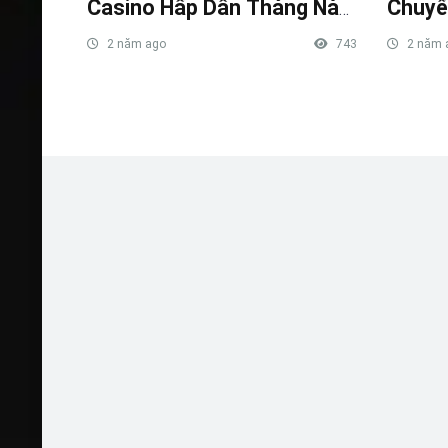
Casino Hấp Dẫn Tháng Này
Chuyể
Tại Casino Uy Tín Việt Nam
2024 
2 năm ago
743
2 năm 
Việt 