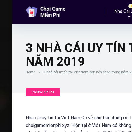
Nha Cái 
3 NHÀ CÁI UY TÍN
NĂM 2019
Home
»
3 nhà cái uy tín tại Việt Nam bạn nên chọn trong năm 
Casino Online
Nhà cái uy tín tại Việt Nam Có vẻ như bạn đang cố 
choigamemienphi.xyz. Hiện tại ở Việt Nam có không 