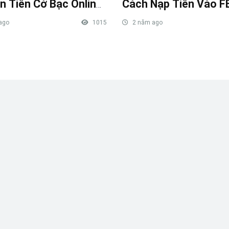
n Tiền Cờ Bạc Online
Cách Nạp Tiền Vào F
Phù Hợp Với Bạn Tại
Hiệu Quả
ago
1015
2 năm ago
Nam