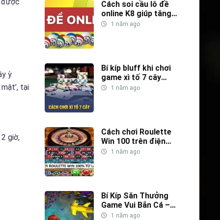
g được
Cách soi cầu lô đề
online K8 giúp tăng
tỷ lệ thắng tại
1 năm ago
casino trực tuyến
việt nam
Bí kíp bluff khi chơi
ây ỳ
game xì tố 7 cây
online tại casino
mật’, tại
1 năm ago
trực tuyến việt nam!
Cách chơi Roulette
2 giờ,
Win 100 trên điện
thoại siêu tiện lợi tại
1 năm ago
casino trực tuyến
việt nam
Bí Kíp Săn Thưởng
Game Vui Bắn Cá –
100% Thành Công
1 năm ago