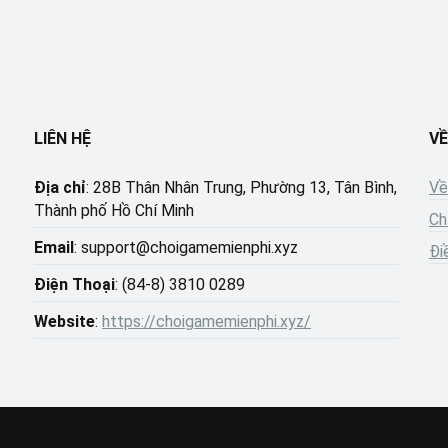
LIÊN HỆ
VỀ
Địa chỉ
: 28B Thân Nhân Trung, Phường 13, Tân Bình,
Về
Thành phố Hồ Chí Minh
Ch
Email
:
support@choigamemienphi.xyz
Đi
c
Điện Thoại
: (84-8) 3810 0289
Website
:
https://choigamemienphi.xyz/