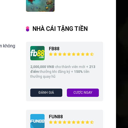
Trực Tuyến Casino
Việt Nam
NHÀ CÁI TẶNG TIỀN
ền không
FB88
2,000,000 VNĐ
cho thành viên mới +
213
điểm
thưởng khi đăng ký +
150%
tiền
thưởng quay hũ
ĐÁNH GIÁ
CƯỢC NGAY
FUN88