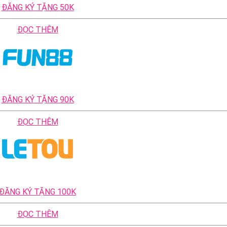
ĐĂNG KÝ TẶNG 50K
ĐỌC THÊM
ĐĂNG KÝ TẶNG 90K
ĐỌC THÊM
ĐĂNG KÝ TẶNG 100K
ĐỌC THÊM