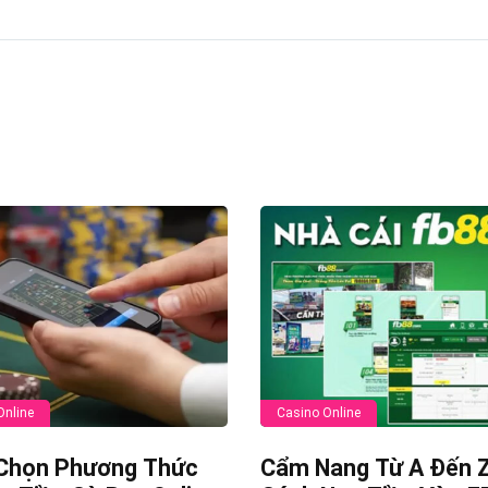
Online
Casino Online
Chọn Phương Thức
Cẩm Nang Từ A Đến Z