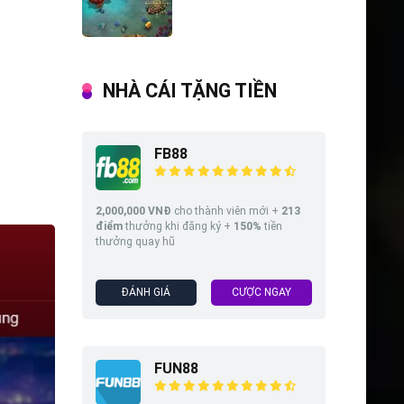
Trực Tuyến Casino
Việt Nam
NHÀ CÁI TẶNG TIỀN
FB88
2,000,000 VNĐ
cho thành viên mới +
213
điểm
thưởng khi đăng ký +
150%
tiền
thưởng quay hũ
ĐÁNH GIÁ
CƯỢC NGAY
FUN88