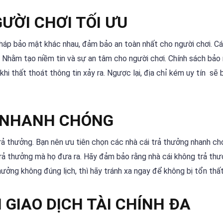
ƯỜI CHƠI TỐI ƯU
pháp bảo mật khác nhau, đảm bảo an toàn nhất cho người chơi. Cá
 Nhằm tạo niềm tin và sự an tâm cho người chơi. Chính sách bảo
khi thất thoát thông tin xảy ra. Ngược lại, địa chỉ kém uy tín sẽ
 NHANH CHÓNG
trả thưởng. Bạn nên ưu tiên chọn các nhà cái trả thưởng nhanh ch
trả thưởng mà họ đưa ra. Hãy đảm bảo rằng nhà cái không trả th
hưởng không đúng lịch, thì hãy tránh xa ngay để không bị tổn thấ
 GIAO DỊCH TÀI CHÍNH ĐA