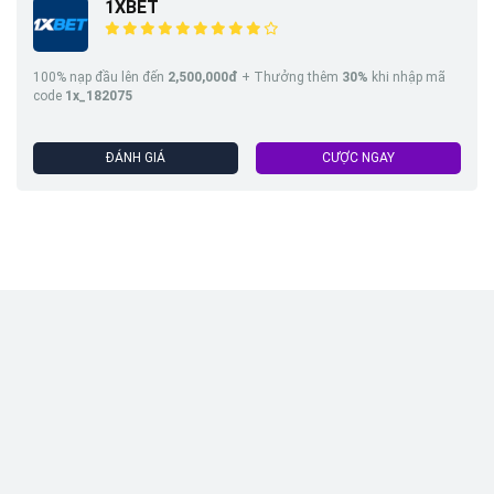
1XBET
100% nạp đầu lên đến
2,500,000đ
+ Thưởng thêm
30%
khi nhập mã
code
1x_182075
ĐÁNH GIÁ
CƯỢC NGAY