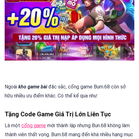
Ngoài
kho game bài
đặc sắc, cổng game Bum.68 còn sở
hữu nhiều ưu điểm khác. Có thể kể qua như:
Tặng Code Game Giá Trị Lớn Liên Tục
Là một
cổng game
mới thành lập nhưng Bun.68 không làm
thành viên thất vọng. Bum.68 mang đến khá nhiều hạng mục