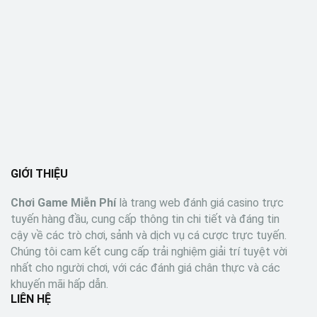
GIỚI THIỆU
Chơi Game Miễn Phí
là trang web đánh giá casino trực
tuyến hàng đầu, cung cấp thông tin chi tiết và đáng tin
cậy về các trò chơi, sảnh và dịch vụ cá cược trực tuyến.
Chúng tôi cam kết cung cấp trải nghiệm giải trí tuyệt vời
nhất cho người chơi, với các đánh giá chân thực và các
khuyến mãi hấp dẫn.
LIÊN HỆ