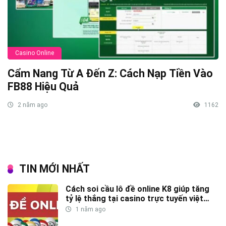
Casino Online
Cẩm Nang Từ A Đến Z: Cách Nạp Tiền Vào
FB88 Hiệu Quả
2 năm ago
1162
TIN MỚI NHẤT
Cách soi cầu lô đề online K8 giúp tăng
tỷ lệ thắng tại casino trực tuyến việt
nam
1 năm ago