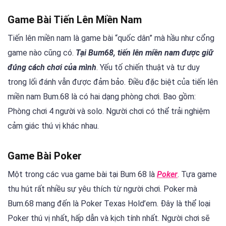
Game Bài Tiến Lên Miền Nam
Tiến lên miền nam là game bài “quốc dân” mà hầu như cổng
game nào cũng có.
Tại Bum68, tiến lên miền nam được giữ
đúng cách chơi của mình
. Yếu tố chiến thuật và tư duy
trong lối đánh vẫn được đảm bảo. Điều đặc biệt của tiến lên
miền nam Bum.68 là có hai dạng phòng chơi. Bao gồm:
Phòng chơi 4 người và solo. Người chơi có thể trải nghiệm
cảm giác thú vị khác nhau.
Game Bài Poker
Một trong các vua game bài tại Bum 68 là
Poker
. Tựa game
thu hút rất nhiều sự yêu thích từ người chơi. Poker mà
Bum.68 mang đến là Poker Texas Hold’em. Đây là thể loại
Poker thú vị nhất, hấp dẫn và kịch tính nhất. Người chơi sẽ