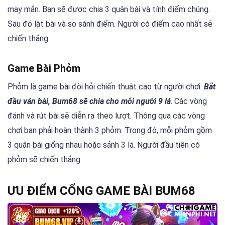
may mắn. Bạn sẽ được chia 3 quân bài và tính điểm chúng.
Sau đó lật bài và so sánh điểm. Người có điểm cao nhất sẽ
chiến thắng.
Game Bài Phỏm
Phỏm là game bài đòi hỏi chiến thuật cao từ người chơi.
Bắt
đầu ván bài, Bum68 sẽ chia cho mỗi người 9 lá
. Các vòng
đánh và rút bài sẽ diễn ra theo lượt. Thông qua các vòng
chơi bạn phải hoàn thành 3 phỏm. Trong đó, mỗi phỏm gồm
3 quân bài giống nhau hoặc sảnh 3 lá. Người đầu tiên có
phỏm sẽ chiến thắng.
ƯU ĐIỂM CỔNG GAME BÀI BUM68