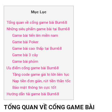
Mục Lục
Tổng quan về cổng game bài Bum68
Những siêu phẩm game bài tại Bum68
Game bài tiến lên miền nam
Game bài Poker
Game bài cao thấp tại Bum68
Game bài 3 cây
Game bài phỏm
Ưu điểm cổng game bài Bum68
Tặng code game giá trị lớn liên tục
Nạp tiền đơn giản, rút tiền thần tốc
Bảo mật thông tin cực tốt
Hướng dẫn tải game bài Bum68
TỔNG QUAN VỀ CỔNG GAME BÀI