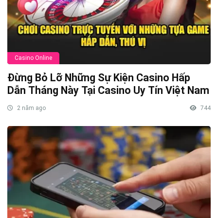
Casino Online
Đừng Bỏ Lỡ Những Sự Kiện Casino Hấp
Dẫn Tháng Này Tại Casino Uy Tín Việt Nam
2 năm ago
744