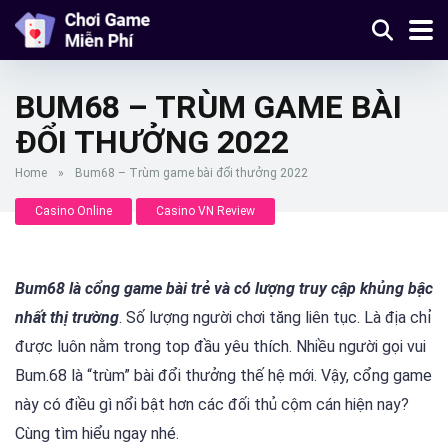
BUM68 – TRÙM GAME BÀI
ĐỔI THƯỞNG 2022
Home
»
Bum68 – Trùm game bài đổi thưởng 2022
Casino Online
Casino VN Review
Bum68 là cổng game bài trẻ và có lượng truy cập khủng bậc
nhất thị trường
. Số lượng người chơi tăng liên tục. Là địa chỉ
được luôn nằm trong top đầu yêu thích. Nhiều người gọi vui
Bum.68 là “trùm” bài đổi thưởng thế hệ mới. Vậy, cổng game
này có điều gì nổi bật hơn các đối thủ cộm cán hiện nay?
Cùng tìm hiểu ngay nhé.