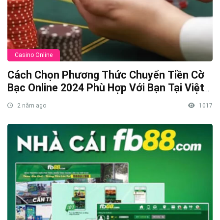
Casino Online
Cách Chọn Phương Thức Chuyển Tiền Cờ
Bạc Online 2024 Phù Hợp Với Bạn Tại Việt
Nam
2 năm ago
1017