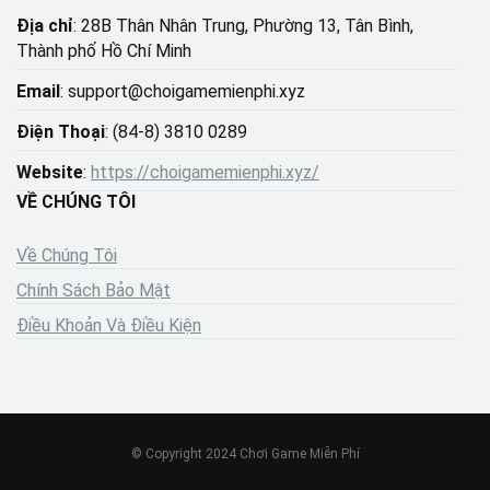
Địa chỉ
: 28B Thân Nhân Trung, Phường 13, Tân Bình,
Thành phố Hồ Chí Minh
Email
:
support@choigamemienphi.xyz
Điện Thoại
: (84-8) 3810 0289
Website
:
https://choigamemienphi.xyz/
VỀ CHÚNG TÔI
Về Chúng Tôi
Chính Sách Bảo Mật
Điều Khoản Và Điều Kiện
© Copyright 2024 Chơi Game Miễn Phí