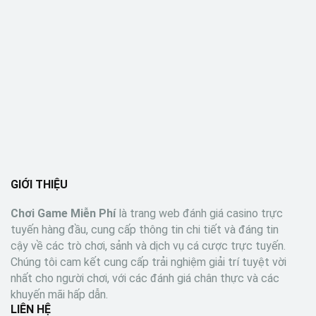
GIỚI THIỆU
Chơi Game Miễn Phí
là trang web đánh giá casino trực
tuyến hàng đầu, cung cấp thông tin chi tiết và đáng tin
cậy về các trò chơi, sảnh và dịch vụ cá cược trực tuyến.
Chúng tôi cam kết cung cấp trải nghiệm giải trí tuyệt vời
nhất cho người chơi, với các đánh giá chân thực và các
khuyến mãi hấp dẫn.
LIÊN HỆ