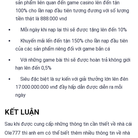
sản phẩm liên quan đến game casino lên đến tận
100% cho lần nạp đầu tiên tương đương với số lượng
tiền thật là 888.000 vnd
Mỗi ngày khi nạp lại thì sẽ được tặng lên đến 10%
Khuyến mãi lến đến tận 150% cho lần nạp đầu tiên
của các sản phẩm riêng đối với game bắn cá
Với những game bài thì sẽ được hoàn trả không giới
hạn lên đến 0,5%
Siêu đặc biệt là sự kiến với giải thưởng lớn lên đên
17.000.000.000 vnđ đầy hấp dẫn được diễn ra mỗi
ngày
KẾT LUẬN
Sau khi được cung cấp những thông tin cần thiết về nhà cái
Ole777 thì anh em có thể biết thêm nhiều thông tin về nhà