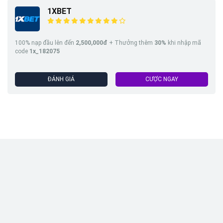
1XBET
100% nạp đầu lên đến
2,500,000đ
+ Thưởng thêm
30%
khi nhập mã
code
1x_182075
ĐÁNH GIÁ
CƯỢC NGAY