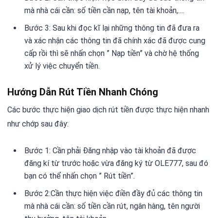
mà nhà cái cần: số tiền cần nạp, tên tài khoản,….
Bước 3: Sau khi đọc kĩ lại những thông tin đã đưa ra
và xác nhận các thông tin đã chính xác đã được cung
cấp rồi thì sẽ nhấn chọn ” Nạp tiền” và chờ hệ thống
xử lý việc chuyển tiền.
Hướng Dẫn Rút Tiền Nhanh Chóng
Các bước thực hiện giao dịch rút tiền được thực hiện nhanh
như chớp sau đây:
Bước 1: Cần phải Đăng nhập vào tài khoản đã được
đăng kí từ trước hoặc vừa đăng ký từ OLE777, sau đó
bạn có thể nhấn chọn ” Rút tiền”.
Bước 2:Cần thực hiện việc điền đầy đủ các thông tin
mà nhà cái cần: số tiền cần rút, ngân hàng, tên người