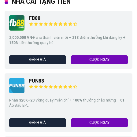
NHÀ CÁI TẶNG TIỀN
FB88
2,000,000 VNĐ
cho thành viên mới +
213
điểm
thưởng khi đăng ký +
150%
tiền thưởng quay hũ
ĐÁNH GIÁ
CƯỢC NGAY
FUN88
Nhận
320K+20
Vòng quay miễn phí +
100%
thưởng chào mừng +
01
Áo Đấu EPL
ĐÁNH GIÁ
CƯỢC NGAY