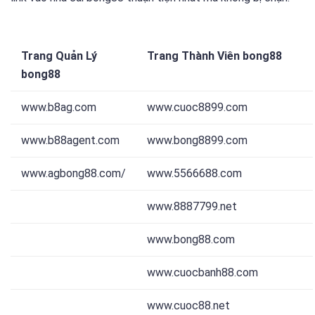
Trang Quản Lý
Trang Thành Viên bong88
bong88
www.b8ag.com
www.cuoc8899.com
www.b88agent.com
www.bong8899.com
www.agbong88.com/
www.5566688.com
www.8887799.net
www.bong88.com
www.cuocbanh88.com
www.cuoc88.net