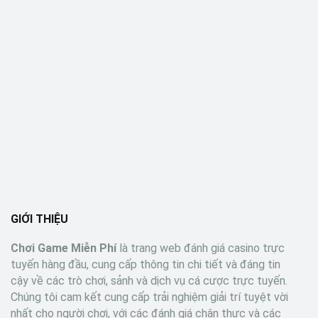
GIỚI THIỆU
Chơi Game Miễn Phí
là trang web đánh giá casino trực
tuyến hàng đầu, cung cấp thông tin chi tiết và đáng tin
cậy về các trò chơi, sảnh và dịch vụ cá cược trực tuyến.
Chúng tôi cam kết cung cấp trải nghiệm giải trí tuyệt vời
nhất cho người chơi, với các đánh giá chân thực và các