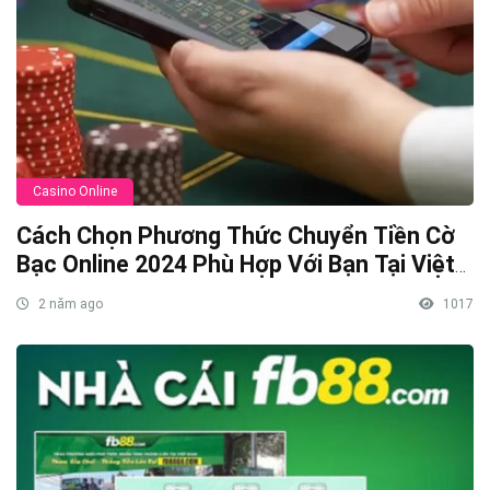
Casino Online
Cách Chọn Phương Thức Chuyển Tiền Cờ
Bạc Online 2024 Phù Hợp Với Bạn Tại Việt
Nam
2 năm ago
1017