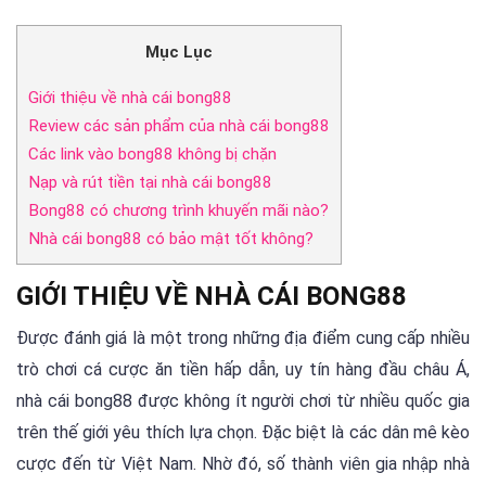
Mục Lục
Giới thiệu về nhà cái bong88
Review các sản phẩm của nhà cái bong88
Các link vào bong88 không bị chặn
Nạp và rút tiền tại nhà cái bong88
Bong88 có chương trình khuyến mãi nào?
Nhà cái bong88 có bảo mật tốt không?
GIỚI THIỆU VỀ NHÀ CÁI BONG88
Được đánh giá là một trong những địa điểm cung cấp nhiều
trò chơi cá cược ăn tiền hấp dẫn, uy tín hàng đầu châu Á,
nhà cái bong88 được không ít người chơi từ nhiều quốc gia
trên thế giới yêu thích lựa chọn. Đặc biệt là các dân mê kèo
cược đến từ Việt Nam. Nhờ đó, số thành viên gia nhập nhà