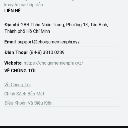
khuyến mãi hấp dẫn.
LIÊN HỆ
Địa chỉ
: 28B Thân Nhân Trung, Phường 13, Tân Bình,
Thành phố Hồ Chí Minh
Email
:
support@choigamemienphi.xyz
Điện Thoại
: (84-8) 3810 0289
Website
:
https://choigamemienphi.xyz/
VỀ CHÚNG TÔI
Về Chúng Tôi
Chính Sách Bảo Mật
Điều Khoản Và Điều Kiện