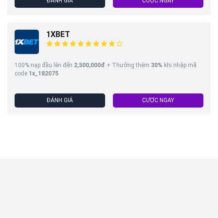
ĐÁNH GIÁ
CƯỢC NGAY
1XBET
100% nạp đầu lên đến
2,500,000đ
+ Thưởng thêm
30%
khi nhập mã
code
1x_182075
ĐÁNH GIÁ
CƯỢC NGAY