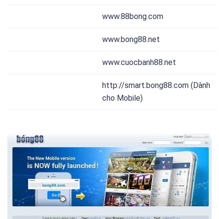
www.88bong.com
www.bong88.net
www.cuocbanh88.net
http://smart.bong88.com (Dành
cho Mobile)