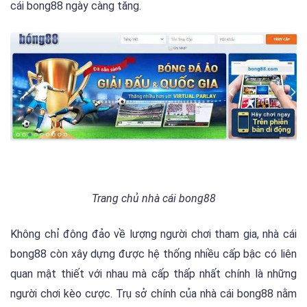
cái bong88 ngày càng tăng.
Trang chủ nhà cái bong88
Không chỉ đông đảo về lượng người chơi tham gia, nhà cái
bong88 còn xây dựng được hệ thống nhiều cấp bậc có liên
quan mật thiết với nhau mà cấp thấp nhất chính là những
người chơi kèo cược. Trụ sở chính của nhà cái bong88 nằm