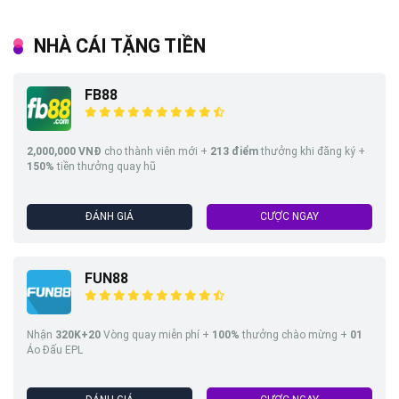
NHÀ CÁI TẶNG TIỀN
FB88
2,000,000 VNĐ
cho thành viên mới +
213
điểm
thưởng khi đăng ký +
150%
tiền thưởng quay hũ
ĐÁNH GIÁ
CƯỢC NGAY
FUN88
Nhận
320K+20
Vòng quay miễn phí +
100%
thưởng chào mừng +
01
Áo Đấu EPL