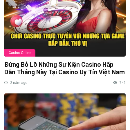
Casino Online
Đừng Bỏ Lỡ Những Sự Kiện Casino Hấp
Dẫn Tháng Này Tại Casino Uy Tín Việt Nam
2 năm ago
745