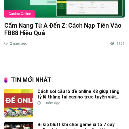
Casino Online
Cẩm Nang Từ A Đến Z: Cách Nạp Tiền Vào
FB88 Hiệu Quả
2 năm ago
1161
TIN MỚI NHẤT
Cách soi cầu lô đề online K8 giúp tăng
tỷ lệ thắng tại casino trực tuyến việt
nam
1 năm ago
Bí kíp bluff khi chơi game xì tố 7 cây