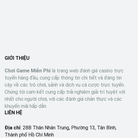
GIỚI THIỆU
Chơi Game Miễn Phí
là trang web đánh giá casino trực
tuyến hàng đầu, cung cấp thông tin chi tiết và đáng tin
cậy về các trò chơi, sảnh và dịch vụ cá cược trực tuyến.
Chúng tôi cam kết cung cấp trải nghiệm giải trí tuyệt vời
nhất cho người chơi, với các đánh giá chân thực và các
khuyến mãi hấp dẫn.
LIÊN HỆ
Địa chỉ
: 28B Thân Nhân Trung, Phường 13, Tân Bình,
Thành phố Hồ Chí Minh