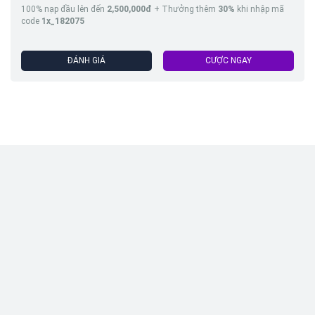
100% nạp đầu lên đến
2,500,000đ
+ Thưởng thêm
30%
khi nhập mã
code
1x_182075
ĐÁNH GIÁ
CƯỢC NGAY