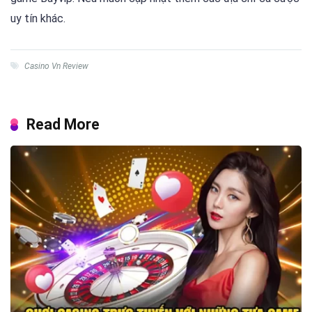
uy tín khác.
Casino Vn Review
Read More