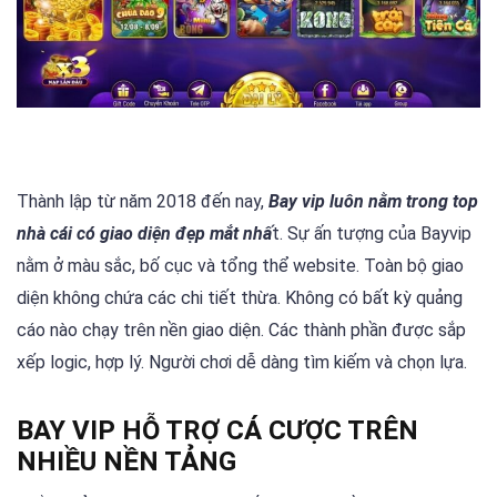
Thành lập từ năm 2018 đến nay,
Bay vip luôn nằm trong top
nhà cái có giao diện đẹp mắt nhấ
t. Sự ấn tượng của Bayvip
nằm ở màu sắc, bố cục và tổng thể website. Toàn bộ giao
diện không chứa các chi tiết thừa. Không có bất kỳ quảng
cáo nào chạy trên nền giao diện. Các thành phần được sắp
xếp logic, hợp lý. Người chơi dễ dàng tìm kiếm và chọn lựa.
BAY VIP HỖ TRỢ CÁ CƯỢC TRÊN
NHIỀU NỀN TẢNG