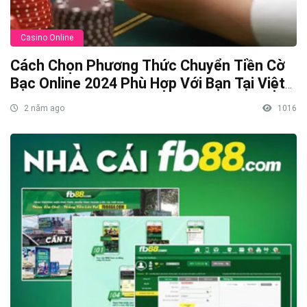
Casino Online
Cách Chọn Phương Thức Chuyển Tiền Cờ
Bạc Online 2024 Phù Hợp Với Bạn Tại Việt
Nam
2 năm ago
1016