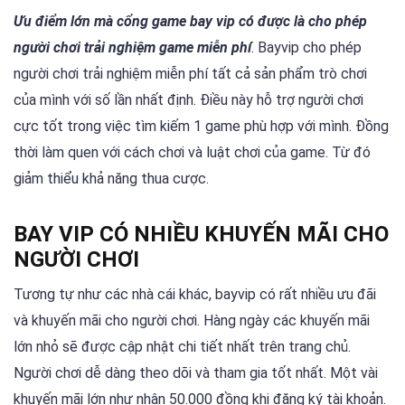
Ưu điểm lớn mà cổng game bay vip có được là cho phép
người chơi trải nghiệm game miễn phí
. Bayvip cho phép
người chơi trải nghiệm miễn phí tất cả sản phẩm trò chơi
của mình với số lần nhất định. Điều này hỗ trợ người chơi
cực tốt trong việc tìm kiếm 1 game phù hợp với mình. Đồng
thời làm quen với cách chơi và luật chơi của game. Từ đó
giảm thiểu khả năng thua cược.
BAY VIP CÓ NHIỀU KHUYẾN MÃI CHO
NGƯỜI CHƠI
Tương tự như các nhà cái khác, bayvip có rất nhiều ưu đãi
và khuyến mãi cho người chơi. Hàng ngày các khuyến mãi
lớn nhỏ sẽ được cập nhật chi tiết nhất trên trang chủ.
Người chơi dễ dàng theo dõi và tham gia tốt nhất. Một vài
khuyến mãi lớn như nhận 50.000 đồng khi đăng ký tài khoản.