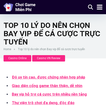
TOP 10 LÝ DO NÊN CHỌN
BAY VIP ĐỂ CÁ CƯỢC TRỰC
TUYẾN
Home
»
Top 10 lý do nên chọn Bay vip để cá cược trực tuyến
Casino Online
Casino VN Review
Độ uy tín cao, được chứng nhận hợp pháp
Giao diện cổng game thân thiện, dễ nhìn
Bay vip hỗ trợ cá cược trên nhiều nền tảng
Thư viện trò chơi đa dạng, độc đáo