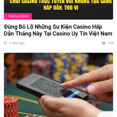
Casino Online
Đừng Bỏ Lỡ Những Sự Kiện Casino Hấp
Dẫn Tháng Này Tại Casino Uy Tín Việt Nam
2 năm ago
744