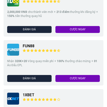
2,000,000 VNĐ
cho thành viên mới +
213
điểm
thưởng khi đăng ký +
150%
tiền thưởng quay hũ
ĐÁNH GIÁ
CƯỢC NGAY
FUN88
Nhận
320K+20
Vòng quay miễn phí +
100%
thưởng chào mừng +
01
Áo Đấu EPL
ĐÁNH GIÁ
CƯỢC NGAY
1XBET