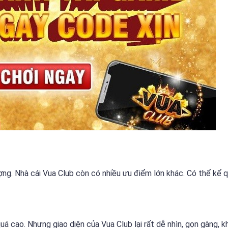
ợng. Nhà cái Vua Club còn có nhiều ưu điểm lớn khác. Có thể kể 
 cao. Nhưng giao diện của Vua Club lại rất dễ nhìn, gọn gàng, k