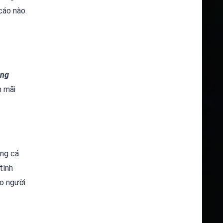
cáo nào.
ộng
n mãi
ờng cá
tình
ho người