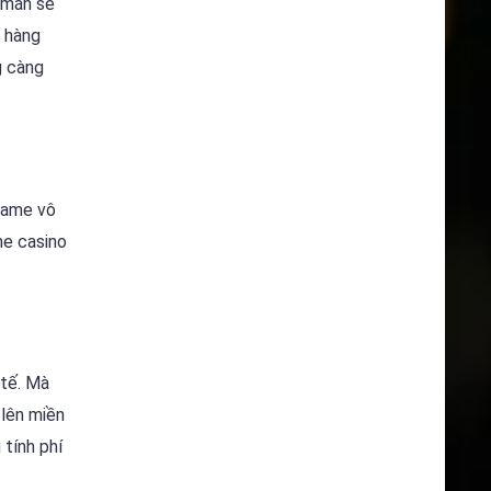
 mắn sẽ
ố hàng
g càng
 game vô
me casino
 tế. Mà
 lên miền
 tính phí