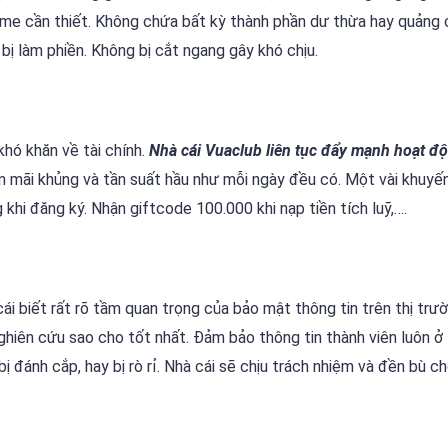
ame cần thiết. Không chứa bất kỳ thành phần dư thừa hay quảng 
ị làm phiền. Không bị cắt ngang gây khó chịu.
khó khăn về tài chính.
Nhà cái Vuaclub liên tục đẩy mạnh hoạt đ
n mãi khủng và tần suất hầu như mỗi ngày đều có. Một vài khuyế
hi đăng ký. Nhận giftcode 100.000 khi nạp tiền tích luỹ,….
cái biết rất rõ tầm quan trọng của bảo mật thông tin trên thị trư
iên cứu sao cho tốt nhất. Đảm bảo thông tin thành viên luôn ở 
 đánh cắp, hay bị rò rỉ. Nhà cái sẽ chịu trách nhiệm và đền bù c