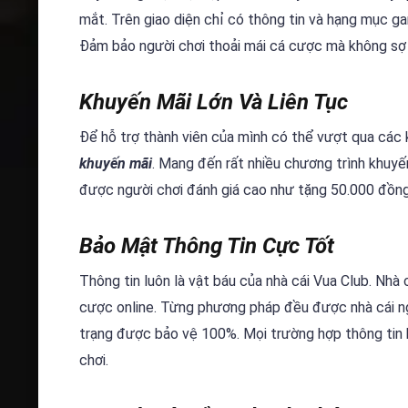
mắt. Trên giao diện chỉ có thông tin và hạng mục g
Đảm bảo người chơi thoải mái cá cược mà không sợ b
Khuyến Mãi Lớn Và Liên Tục
Để hỗ trợ thành viên của mình có thể vượt qua các 
khuyến mãi
. Mang đến rất nhiều chương trình khuyế
được người chơi đánh giá cao như tặng 50.000 đồng k
Bảo Mật Thông Tin Cực Tốt
Thông tin luôn là vật báu của nhà cái Vua Club. Nhà 
cược online. Từng phương pháp đều được nhà cái ngh
trạng được bảo vệ 100%. Mọi trường hợp thông tin bị
chơi.