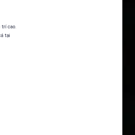
 trí cao.
á tại