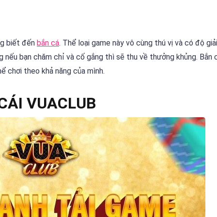
ng biết đến
bắn cá
. Thể loại game này vô cùng thú vị và có độ giải
g nếu bạn chăm chỉ và cố gắng thì sẽ thu về thưởng khủng. Bắn c
hể chơi theo khả năng của mình.
CÁI VUACLUB