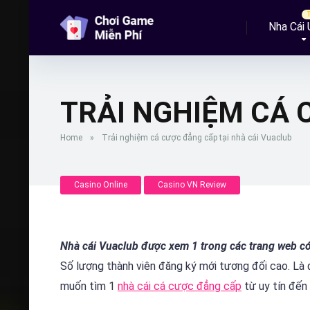
Nha Cái 
TRẢI NGHIỆM CÁ 
Home
»
Trải nghiệm cá cược đẳng cấp tại nhà cái Vuaclub
Casino Online
Casino VN Review
Nhà cái Vuaclub được xem 1 trong các trang web có 
Số lượng thành viên đăng ký mới tương đối cao. Là 
muốn tìm 1
nhà cái cá cược đẳng cấp
từ uy tín đến