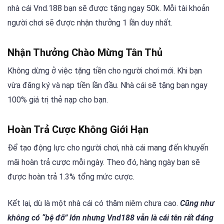
nhà cái Vnd.188 bạn sẽ được tặng ngay 50k. Mỗi tài khoản
người chơi sẽ được nhận thưởng 1 lần duy nhất.
Nhận Thưởng Chào Mừng Tân Thủ
Không dừng ở việc tặng tiền cho người chơi mới. Khi bạn
vừa đăng ký và nạp tiền lần đầu. Nhà cái sẽ tặng bạn ngay
100% giá trị thẻ nạp cho bạn.
Hoàn Trả Cược Không Giới Hạn
Để tạo động lực cho người chơi, nhà cái mang đến khuyến
mãi hoàn trả cược mỗi ngày. Theo đó, hàng ngày bạn sẽ
được hoàn trả 1.3% tổng mức cược.
Kết lại, dù là một nhà cái có thăm niêm chưa cao.
Cũng như
không có “bệ đỡ” lớn nhưng Vnd188 vẫn là cái tên rất đáng