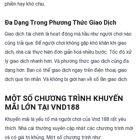
phiền hay khó chịu.
Đa Dạng Trong Phương Thức Giao Dịch
Giao dịch tài chính là hoạt động mà hầu như người chơi nào
cũng trải qua. Để người chơi không gặp khó khăn khi giao
dịch, nhà cái thực hiện đơn giản hoá nhiều bước. Tốc độ xử
lý giao dịch nhanh hơn. Và phương thức giao dịch cũng đa
dạng hơn. Bạn có thể giao dịch ngay trên điện thoại, giao
dịch qua tin nhắn. Và không bị giới hạn về số lần giao dịch.
MỘT SỐ CHƯƠNG TRÌNH KHUYẾN
MÃI LỚN TẠI VND188
Khuyến mãi là yếu tố mà người chơi của Vnd.188 rất yêu
thích. Nhà cái thường xuyên cập nhật các chương trình mới
và có giá trị khủng. Một số chương trình như: