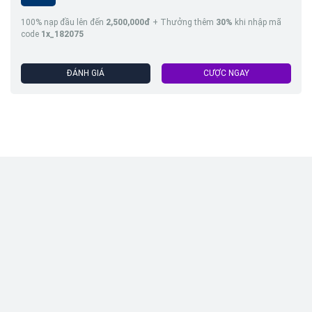
100% nạp đầu lên đến
2,500,000đ
+ Thưởng thêm
30%
khi nhập mã
code
1x_182075
ĐÁNH GIÁ
CƯỢC NGAY