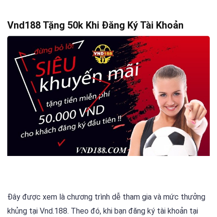
Vnd188 Tặng 50k Khi Đăng Ký Tài Khoản
Đây được xem là chương trình dễ tham gia và mức thưởng
khủng tại Vnd.188. Theo đó, khi bạn đăng ký tài khoản tại