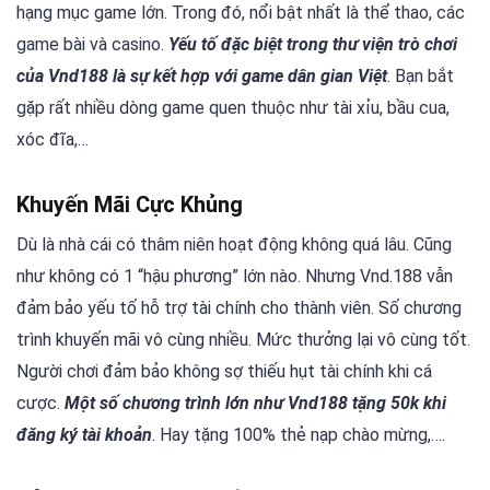
hạng mục game lớn. Trong đó, nổi bật nhất là thể thao, các
game bài và casino.
Yếu tố đặc biệt trong thư viện trò chơi
của Vnd188 là sự kết hợp với game dân gian Việt
. Bạn bắt
gặp rất nhiều dòng game quen thuộc như tài xỉu, bầu cua,
xóc đĩa,…
Khuyến Mãi Cực Khủng
Dù là nhà cái có thâm niên hoạt động không quá lâu. Cũng
như không có 1 “hậu phương” lớn nào. Nhưng Vnd.188 vẫn
đảm bảo yếu tố hỗ trợ tài chính cho thành viên. Số chương
trình khuyến mãi vô cùng nhiều. Mức thưởng lại vô cùng tốt.
Người chơi đảm bảo không sợ thiếu hụt tài chính khi cá
cược.
Một số chương trình lớn như Vnd188 tặng 50k khi
đăng ký tài khoản
. Hay tặng 100% thẻ nạp chào mừng,….