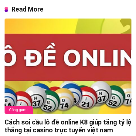
Read More
Cổng game
Cách soi cầu lô đề online K8 giúp tăng tỷ lệ
thắng tại casino trực tuyến việt nam