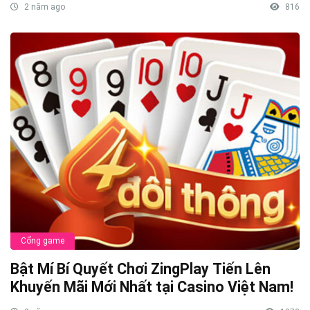
2 năm ago
816
Cổng game
Bật Mí Bí Quyết Chơi ZingPlay Tiến Lên
Khuyến Mãi Mới Nhất tại Casino Việt Nam!