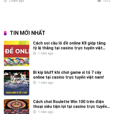
2 năm ago
1072
TIN MỚI NHẤT
Cách soi cầu lô đề online K8 giúp tăng
tỷ lệ thắng tại casino trực tuyến việt
nam
1 năm ago
Bí kíp bluff khi chơi game xì tố 7 cây
online tại casino trực tuyến việt nam!
1 năm ago
Cách chơi Roulette Win 100 trên điện
thoại siêu tiện lợi tại casino trực tuyến
việt nam
1 năm ago