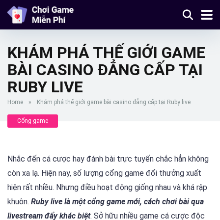
KHÁM PHÁ THẾ GIỚI GAME
BÀI CASINO ĐẲNG CẤP TẠI
RUBY LIVE
Home
»
Khám phá thế giới game bài casino đẳng cấp tại Ruby live
Cổng game
Nhắc đến cá cược hay đánh bài trực tuyến chắc hẳn không
còn xa lạ. Hiện nay, số lượng cổng game đổi thưởng xuất
hiện rất nhiều. Nhưng điều hoạt động giống nhau và khá rập
khuôn.
Ruby live là một cổng game mới, cách chơi bài qua
livestream đẩy khác biệt
. Sở hữu nhiều game cá cược độc