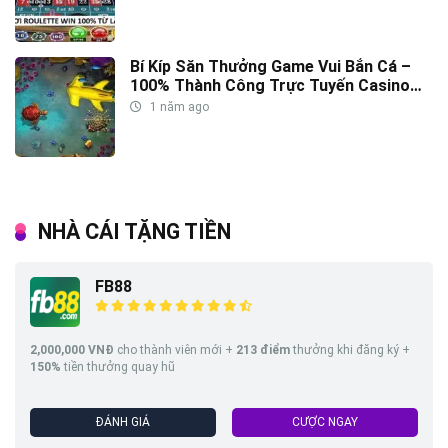
Bí Kíp Săn Thưởng Game Vui Bắn Cá –
100% Thành Công Trực Tuyến Casino
Việt Nam
1 năm ago
NHÀ CÁI TẶNG TIỀN
FB88
2,000,000 VNĐ
cho thành viên mới +
213
điểm
thưởng khi đăng ký +
150%
tiền thưởng quay hũ
ĐÁNH GIÁ
CƯỢC NGAY