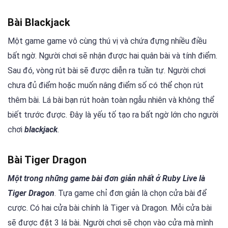
Bài Blackjack
Một game game vô cùng thú vị và chứa đựng nhiều điều
bất ngờ. Người chơi sẽ nhận được hai quân bài và tính điểm.
Sau đó, vòng rút bài sẽ được diễn ra tuần tự. Người chơi
chưa đủ điểm hoặc muốn nâng điểm số có thể chọn rút
thêm bài. Lá bài bạn rút hoàn toàn ngẫu nhiên và không thể
biết trước được. Đây là yếu tố tạo ra bất ngờ lớn cho người
chơi
blackjack
.
Bài Tiger Dragon
Một trong những game bài đơn giản nhất ở Ruby Live là
Tiger Dragon
. Tựa game chỉ đơn giản là chọn cửa bài để
cược. Có hai cửa bài chính là Tiger và Dragon. Mỗi cửa bài
sẽ được đặt 3 lá bài. Người chơi sẽ chọn vào cửa mà mình