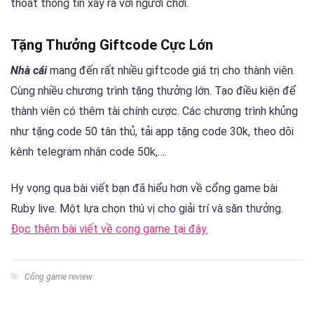
thoát thông tin xảy ra với người chơi.
Tặng Thưởng Giftcode Cực Lớn
Nhà cái
mang đến rất nhiều giftcode giá trị cho thành viên.
Cùng nhiều chương trình tặng thưởng lớn. Tạo điều kiện để
thành viên có thêm tài chính cược. Các chương trình khủng
như tặng code 50 tân thủ, tải app tặng code 30k, theo dõi
kênh telegram nhận code 50k,….
Hy vọng qua bài viết bạn đã hiểu hơn về cổng game bài
Ruby live. Một lựa chọn thú vị cho giải trí và săn thưởng.
Đọc thêm bài viết về cong game tại đây.
Cổng game review