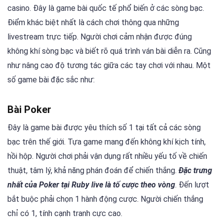
casino. Đây là game bài quốc tế phổ biến ở các sòng bạc.
Điểm khác biệt nhất là cách chơi thông qua những
livestream trực tiếp. Người chơi cảm nhận được đúng
không khí sòng bạc và biết rõ quá trình ván bài diễn ra. Cũng
như nâng cao độ tương tác giữa các tay chơi với nhau. Một
số game bài đặc sắc như:
Bài Poker
Đây là game bài được yêu thích số 1 tại tất cả các sòng
bạc trên thế giới. Tựa game mang đến không khí kịch tính,
hồi hộp. Người chơi phải vận dụng rất nhiều yếu tố về chiến
thuật, tâm lý, khả năng phán đoán để chiến thắng.
Đặc trưng
nhất của Poker tại Ruby live là tố cược theo vòng
. Đến lượt
bắt buộc phải chọn 1 hành động cược. Người chiến thắng
chỉ có 1, tính cạnh tranh cực cao.