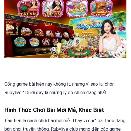
Cổng game bài hiện nay không ít, nhưng vì sao lại chọn
Rubylive? Dưới đây là những lý do chính đáng nhất:
Hình Thức Chơi Bài Mới Mẻ, Khác Biệt
Đầu tiên là cách chơi bài mới mẻ. Thay vì chơi bài theo dạng
bàn chơi truyền thống. Rubylive club mang đến các game