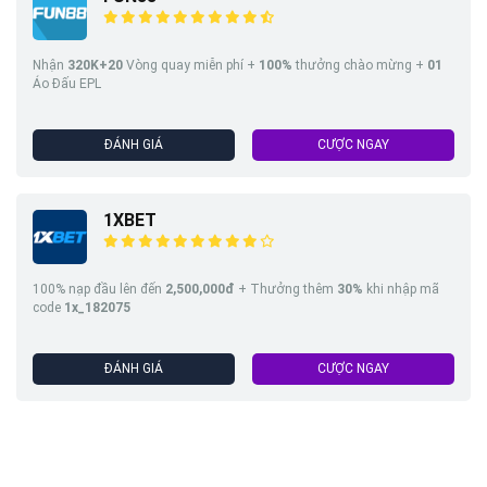
Nhận
320K+20
Vòng quay miễn phí +
100%
thưởng chào mừng +
01
Áo Đấu EPL
ĐÁNH GIÁ
CƯỢC NGAY
1XBET
100% nạp đầu lên đến
2,500,000đ
+ Thưởng thêm
30%
khi nhập mã
code
1x_182075
ĐÁNH GIÁ
CƯỢC NGAY