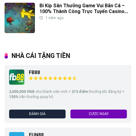
Bí Kíp Săn Thưởng Game Vui Bắn Cá –
100% Thành Công Trực Tuyến Casino
Việt Nam
1 năm ago
NHÀ CÁI TẶNG TIỀN
FB88
2,000,000 VNĐ
cho thành viên mới +
213
điểm
thưởng khi đăng ký +
150%
tiền thưởng quay hũ
ĐÁNH GIÁ
CƯỢC NGAY
FUN88