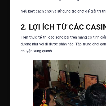
Nếu biết cách chơi và sử dụng trò chơi để giải trí t
2. LỢI ÍCH TỪ CÁC CA
Trên thực tế thì các sòng bài trên mạng có tính gia
dường như vơi đi được phần nào. Tập trung chơi game
chuyện xung quanh.