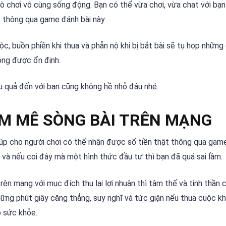
̀ chơi vô cùng sống động. Bạn có thể vừa chơi, vừa chat với bạn 
kỉ thông qua game đánh bài này.
, buồn phiền khi thua và phẫn nộ khi bị bắt bài sẽ tụ họp những
ông được ổn định.
u quả đến với bạn cũng không hề nhỏ đâu nhé.
AM MÊ SÒNG BÀI TRÊN MẠNG
iúp cho người chơi có thể nhận được số tiền thật thông qua game gi
và nếu coi đây mà một hình thức đầu tư thì bạn đã quá sai lầm.
ên mạng với mục đích thu lại lợi nhuận thì tâm thế và tinh thần 
hững phút giây căng thẳng, suy nghĩ và tức giận nếu thua cuộc kh
o sức khỏe.