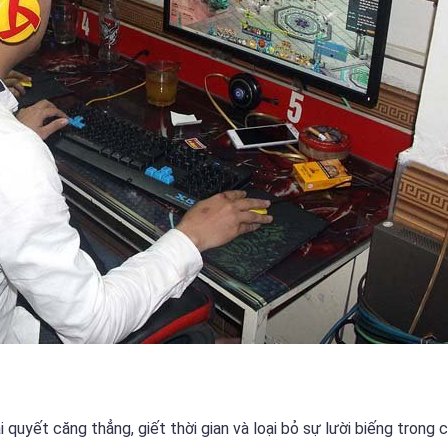
 quyết căng thẳng, giết thời gian và loại bỏ sự lười biếng trong 