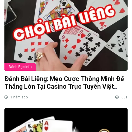
Đánh Bạc Info
Đánh Bài Liêng: Mẹo Cược Thông Minh Để
Thắng Lớn Tại Casino Trực Tuyến Việt
Nam
1 năm ago
681