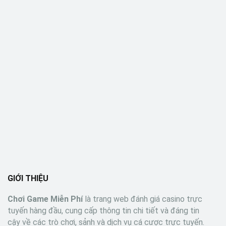
GIỚI THIỆU
Chơi Game Miễn Phí
là trang web đánh giá casino trực
tuyến hàng đầu, cung cấp thông tin chi tiết và đáng tin
cậy về các trò chơi, sảnh và dịch vụ cá cược trực tuyến.