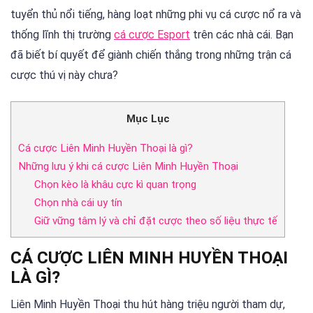
tuyển thủ nổi tiếng, hàng loạt những phi vụ cá cược nổ ra và
thống lĩnh thị trường
cá cược Esport
trên các nhà cái. Bạn
đã biết bí quyết để giành chiến thắng trong những trận cá
cược thú vị này chưa?
Mục Lục
Cá cược Liên Minh Huyền Thoại là gì?
Những lưu ý khi cá cược Liên Minh Huyền Thoại
Chọn kèo là khâu cực kì quan trọng
Chọn nhà cái uy tín
Giữ vững tâm lý và chỉ đặt cược theo số liệu thực tế
CÁ CƯỢC LIÊN MINH HUYỀN THOẠI
LÀ GÌ?
Liên Minh Huyền Thoại thu hút hàng triệu người tham dự,