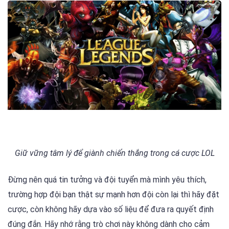
Giữ vững tâm lý để giành chiến thắng trong cá cược LOL
Đừng nên quá tin tưởng và đội tuyển mà mình yêu thích,
trường hợp đội bạn thật sự mạnh hơn đội còn lại thì hãy đặt
cược, còn không hãy dựa vào số liệu để đưa ra quyết định
đúng đắn. Hãy nhớ rằng trò chơi này không dành cho cảm