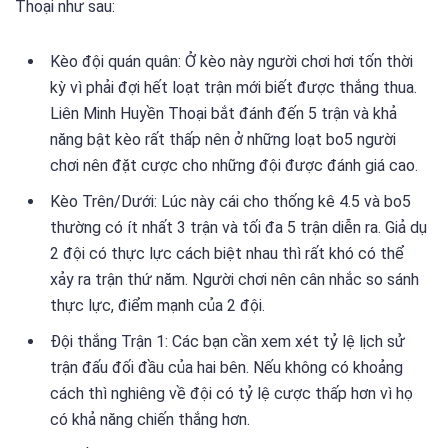
Thoại như sau:
Kèo đội quán quân: Ở kèo này người chơi hơi tốn thời
kỳ vì phải đợi hết loạt trận mới biết được thắng thua.
Liên Minh Huyền Thoại bắt đánh đến 5 trận và khả
năng bật kèo rất thấp nên ở những loạt bo5 người
chơi nên đặt cược cho những đội được đánh giá cao.
Kèo Trên/Dưới: Lúc này cái cho thống kê 4.5 và bo5
thường có ít nhất 3 trận và tối đa 5 trận diễn ra. Giả dụ
2 đội có thực lực cách biệt nhau thì rất khó có thể
xảy ra trận thứ năm. Người chơi nên cân nhắc so sánh
thực lực, điểm mạnh của 2 đội.
Đội thắng Trận 1: Các bạn cần xem xét tỷ lệ lịch sử
trận đấu đối đầu của hai bên. Nếu không có khoảng
cách thì nghiêng về đội có tỷ lệ cược thấp hơn vì họ
có khả năng chiến thắng hơn.