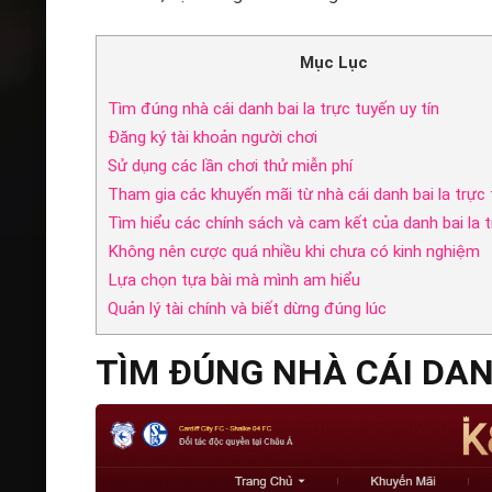
Mục Lục
Tìm đúng nhà cái danh bai la trực tuyến uy tín
Đăng ký tài khoản người chơi
Sử dụng các lần chơi thử miễn phí
Tham gia các khuyến mãi từ nhà cái danh bai la trực
Tìm hiểu các chính sách và cam kết của danh bai la 
Không nên cược quá nhiều khi chưa có kinh nghiệm
Lựa chọn tựa bài mà mình am hiểu
Quản lý tài chính và biết dừng đúng lúc
TÌM ĐÚNG NHÀ CÁI DAN