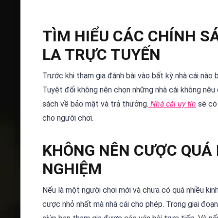
TÌM HIỂU CÁC CHÍNH S
LA TRỰC TUYẾN
Trước khi tham gia đánh bài vào bất kỳ nhà cái nào
Tuyệt đối không nên chọn những nhà cái không nêu đ
sách về bảo mật và trả thưởng.
Nhà cái uy tín
sẽ có 
cho người chơi.
KHÔNG NÊN CƯỢC QUÁ 
NGHIỆM
Nếu là một người chơi mới và chưa có quá nhiều ki
cược nhỏ nhất mà nhà cái cho phép. Trong giai đoạn 