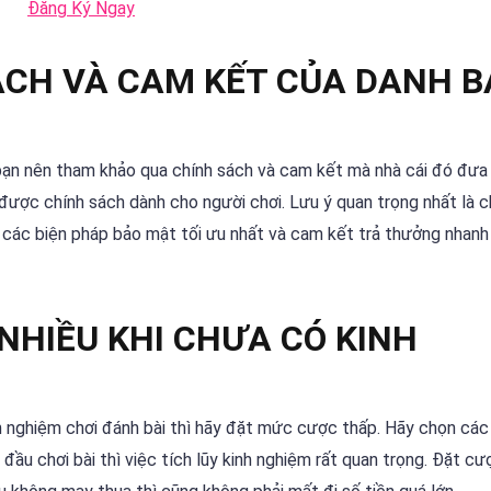
Đăng Ký Ngay
ÁCH VÀ CAM KẾT CỦA DANH B
 bạn nên tham khảo qua chính sách và cam kết mà nhà cái đó đưa 
ược chính sách dành cho người chơi. Lưu ý quan trọng nhất là c
các biện pháp bảo mật tối ưu nhất và cam kết trả thưởng nhan
NHIỀU KHI CHƯA CÓ KINH
nh nghiệm chơi đánh bài thì hãy đặt mức cược thấp. Hãy chọn cá
đầu chơi bài thì việc tích lũy kinh nghiệm rất quan trọng. Đặt c