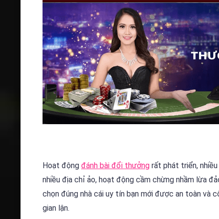
Hoạt động
đánh bài đổi thưởng
rất phát triển, nhiề
nhiều địa chỉ ảo, hoạt động cầm chừng nhầm lừa đảo, 
chọn đúng nhà cái uy tín bạn mới được an toàn và c
gian lận.