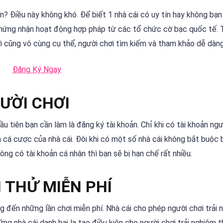
n? Điều này không khó. Để biết 1 nhà cái có uy tín hay không bạ
 chứng nhận hoạt động hợp pháp từ các tổ chức cờ bạc quốc tế. 
ơi cũng vô cùng cụ thể, người chơi tìm kiếm và tham khảo dễ dàn
Đăng Ký Ngay
ƯỜI CHƠI
đầu tiên bạn cần làm là đăng ký tài khoản. Chỉ khi có tài khoản ngư
 cá cược của nhà cái. Đôi khi có một số nhà cái không bắt buộc
ng có tài khoản cá nhân thì bạn sẽ bị hạn chế rất nhiều.
 THỬ MIỄN PHÍ
g đến những lần chơi miễn phí. Nhà cái cho phép người chơi trải 
ng nhà cái danh bai la tạo điều kiện cho người chơi trải nghiệm