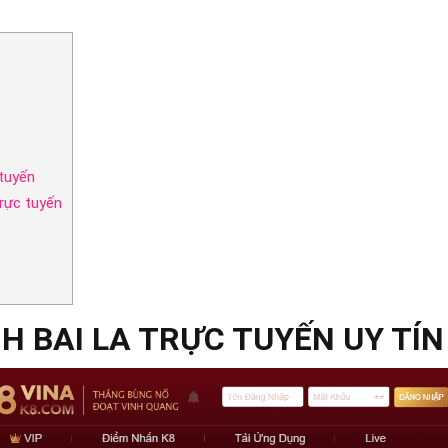
 tuyến
trực tuyến
H BAI LA TRỰC TUYẾN UY TÍN