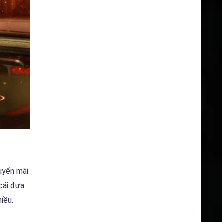
uyến mãi
cái đưa
hiều.