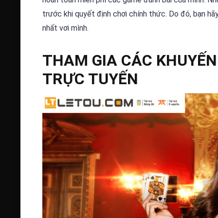
trước khi quyết định chơi chính thức. Do đó, bạn hã
nhất vơi mình.
THAM GIA CÁC KHUYẾN 
TRỰC TUYẾN