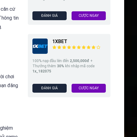
n căn cứ
ĐÁNH GIÁ
CƯỢC NGAY
Thông tin
g.
1XBET
100% nạp đầu lên đến
2,500,000đ
+
Thưởng thêm
30%
khi nhập mã code
1x_182075
ời chơi
 bạn đăng
ĐÁNH GIÁ
CƯỢC NGAY
nghiệm
 thử game