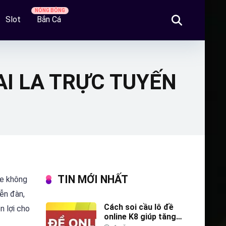
Slot
Bắn Cá
AI LA TRỰC TUYẾN
TIN MỚI NHẤT
ne không
ễn đàn,
Cách soi cầu lô đề
n lợi cho
online K8 giúp tăng