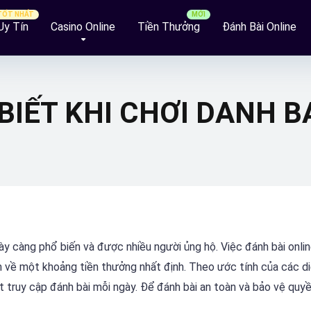
Uy Tín
Casino Online
Tiền Thưởng
Đánh Bài Online
BIẾT KHI CHƠI DANH B
gày càng phổ biến và được nhiều người ủng hộ. Việc đánh bài onli
m về một khoảng tiền thưởng nhất định. Theo ước tính của các di
 truy cập đánh bài mỗi ngày. Để đánh bài an toàn và bảo vệ quyề