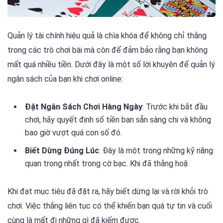
Quản lý tài chính hiệu quả là chìa khóa để không chỉ thắng
trong các trò chơi bài mà còn để đảm bảo rằng bạn không
mất quá nhiều tiền. Dưới đây là một số lời khuyên để quản lý
ngân sách của bạn khi chơi online:
Đặt Ngân Sách Chơi Hàng Ngày
: Trước khi bắt đầu
chơi, hãy quyết định số tiền bạn sẵn sàng chi và không
bao giờ vượt quá con số đó.
Biết Dừng Đúng Lúc
: Đây là một trong những kỹ năng
quan trọng nhất trong cờ bạc. Khi đã thắng hoặ
Khi đạt mục tiêu đã đặt ra, hãy biết dừng lại và rời khỏi trò
chơi. Việc thắng liên tục có thể khiến bạn quá tự tin và cuối
cùng là mất đi những gì đã kiếm được.