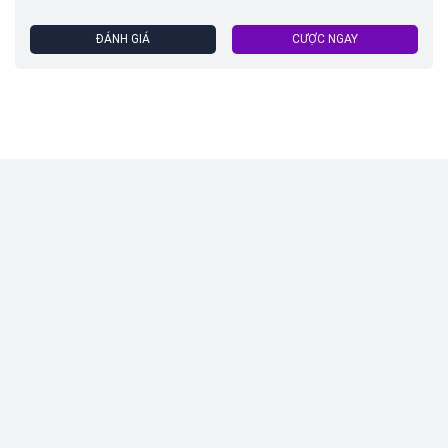
ĐÁNH GIÁ
CƯỢC NGAY