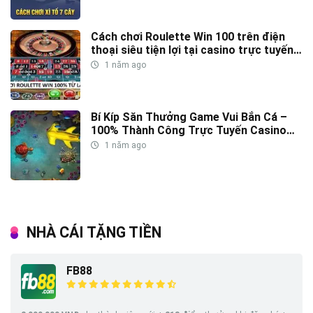
Cách chơi Roulette Win 100 trên điện
thoại siêu tiện lợi tại casino trực tuyến
việt nam
1 năm ago
Bí Kíp Săn Thưởng Game Vui Bắn Cá –
100% Thành Công Trực Tuyến Casino
Việt Nam
1 năm ago
NHÀ CÁI TẶNG TIỀN
FB88