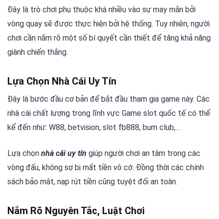
Đây là trò chơi phụ thuộc khá nhiều vào sự may mắn bởi
vòng quay sẽ được thực hiện bởi hệ thống. Tuy nhiên, người
chơi cần nắm rõ một số bí quyết cần thiết để tăng khả năng
giành chiến thắng.
Lựa Chọn Nhà Cái Uy Tín
Đây là bước đầu cơ bản để bắt đầu tham gia game này. Các
nhà cái chất lượng trong lĩnh vực Game slot quốc tế có thể
kể đến như: W88, betvision, slot fb888, bum club,…
Lựa chọn
nhà cái uy tín
giúp người chơi an tâm trong các
vòng đấu, không sợ bị mất tiền vô cớ. Đồng thời các chính
sách bảo mật, nạp rút tiền cũng tuyệt đối an toàn.
Nắm Rõ Nguyên Tắc, Luật Chơi