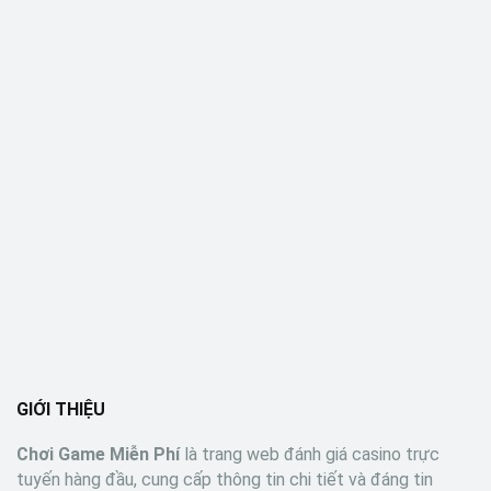
GIỚI THIỆU
Chơi Game Miễn Phí
là trang web đánh giá casino trực
tuyến hàng đầu, cung cấp thông tin chi tiết và đáng tin