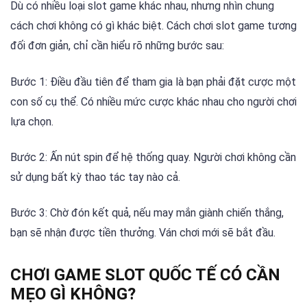
Dù có nhiều loại slot game khác nhau, nhưng nhìn chung
cách chơi không có gì khác biệt. Cách chơi slot game tương
đối đơn giản, chỉ cần hiểu rõ những bước sau:
Bước 1: Điều đầu tiên để tham gia là bạn phải đặt cược một
con số cụ thể. Có nhiều mức cược khác nhau cho người chơi
lựa chọn.
Bước 2: Ấn nút spin để hệ thống quay. Người chơi không cần
sử dụng bất kỳ thao tác tay nào cả.
Bước 3: Chờ đón kết quả, nếu may mắn giành chiến thắng,
bạn sẽ nhận được tiền thưởng. Ván chơi mới sẽ bắt đầu.
CHƠI GAME SLOT QUỐC TẾ CÓ CẦN
MẸO GÌ KHÔNG?