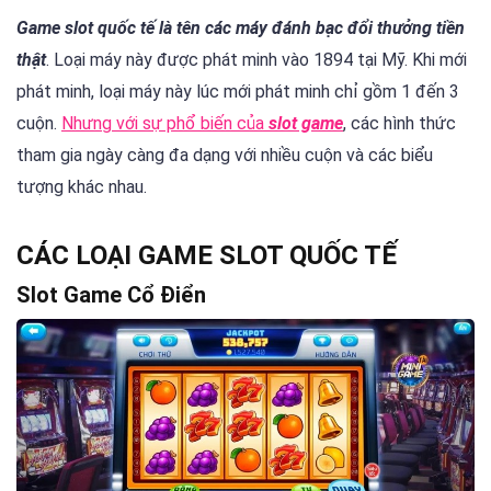
Game
slot quốc tế là tên các máy đánh bạc đổi thưởng tiền
thật
. Loại máy này được phát minh vào 1894 tại Mỹ. Khi mới
phát minh, loại máy này lúc mới phát minh chỉ gồm 1 đến 3
cuộn.
Nhưng với sự phổ biến của
slot game
, các hình thức
tham gia ngày càng đa dạng với nhiều cuộn và các biểu
tượng khác nhau.
CÁC LOẠI GAME SLOT QUỐC TẾ
Slot Game Cổ Điển