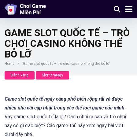
GAME SLOT QUỐC TẾ – TRÒ
CHƠI CASINO KHÔNG THỂ
BỎ LỠ
Home
»
Game slot quốc tế – trò chơi casino không thể bỏ lỡ
Đánh xèng
Slot Strategy
Game slot quốc tế ngày càng phổ biến rộng rãi và được
nhiều nhà cái cập nhật trong các thể loại game của mình
.
Vậy game slot quốc tế là gì? Cách chơi ra sao và trò chơi
này có gì đặc biệt? Các game thủ hãy xem ngay bài viết
dưới đây nhé.