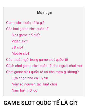
Mục Lục
Game slot quốc tế là gì?
Các loại game slot quốc tế
Slot game cổ điển
Video slot
3D slot
Mobile slot
Các thuật ngữ trong game slot quốc tế
Cách chơi game slot quốc tế cho người chơi mới
Chơi game slot quốc tế có cần mẹo gì không?
Lựa chọn nhà cái uy tín
Nắm rõ nguyên tắc, luật chơi
Nắm bắt thời cơ
GAME SLOT QUỐC TẾ LÀ GÌ?