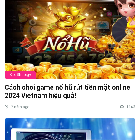
Slot Strategy
Cách chơi game nổ hũ rút tiền mặt online
2024 Vietnam hiệu quả!
2 năm ago
1163