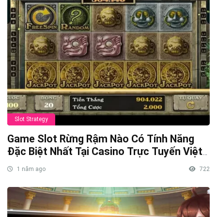
Slot Strategy
Game Slot Rừng Rậm Nào Có Tính Năng
Đặc Biệt Nhất Tại Casino Trực Tuyến Việt
Nam?
1 năm ago
722