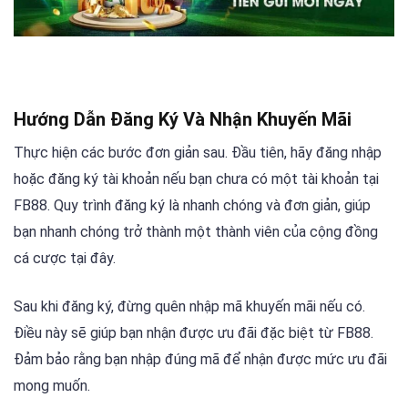
Hướng Dẫn Đăng Ký Và Nhận Khuyến Mãi
Thực hiện các bước đơn giản sau. Đầu tiên, hãy đăng nhập
hoặc đăng ký tài khoản nếu bạn chưa có một tài khoản tại
FB88. Quy trình đăng ký là nhanh chóng và đơn giản, giúp
bạn nhanh chóng trở thành một thành viên của cộng đồng
cá cược tại đây.
Sau khi đăng ký, đừng quên nhập mã khuyến mãi nếu có.
Điều này sẽ giúp bạn nhận được ưu đãi đặc biệt từ FB88.
Đảm bảo rằng bạn nhập đúng mã để nhận được mức ưu đãi
mong muốn.