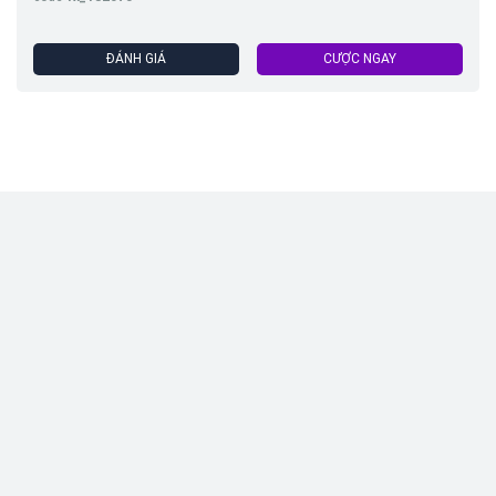
ĐÁNH GIÁ
CƯỢC NGAY