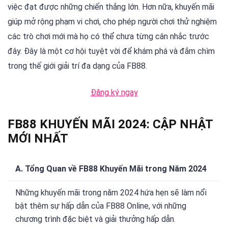
việc đạt được những chiến thắng lớn. Hơn nữa, khuyến mãi
giúp mở rộng phạm vi chơi, cho phép người chơi thử nghiệm
các trò chơi mới mà họ có thể chưa từng cân nhắc trước
đây. Đây là một cơ hội tuyệt vời để khám phá và đắm chìm
trong thế giới giải trí đa dạng của FB88.
Đăng ký ngay
FB88 KHUYẾN MÃI 2024: CẬP NHẬT
MỚI NHẤT
A.
Tổng Quan về FB88 Khuyến Mãi trong Năm 2024
Những khuyến mãi trong năm 2024 hứa hẹn sẽ làm nổi
bật thêm sự hấp dẫn của FB88 Online, với những
chương trình đặc biệt và giải thưởng hấp dẫn.