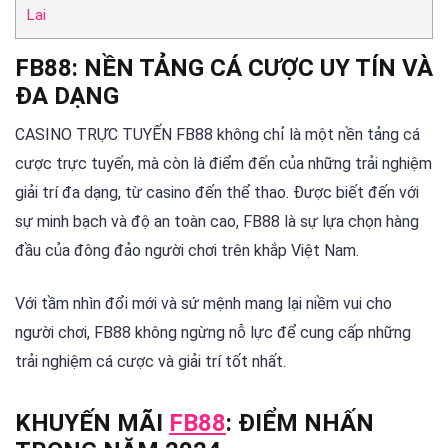
Lai
FB88: NỀN TẢNG CÁ CƯỢC UY TÍN VÀ
ĐA DẠNG
CASINO TRỰC TUYẾN FB88 không chỉ là một nền tảng cá
cược trực tuyến, mà còn là điểm đến của những trải nghiệm
giải trí đa dạng, từ casino đến thể thao. Được biết đến với
sự minh bạch và độ an toàn cao, FB88 là sự lựa chọn hàng
đầu của đông đảo người chơi trên khắp Việt Nam.
Với tầm nhìn đổi mới và sứ mệnh mang lại niềm vui cho
người chơi, FB88 không ngừng nỗ lực để cung cấp những
trải nghiệm cá cược và giải trí tốt nhất.
KHUYẾN MÃI
FB88
: ĐIỂM NHẤN