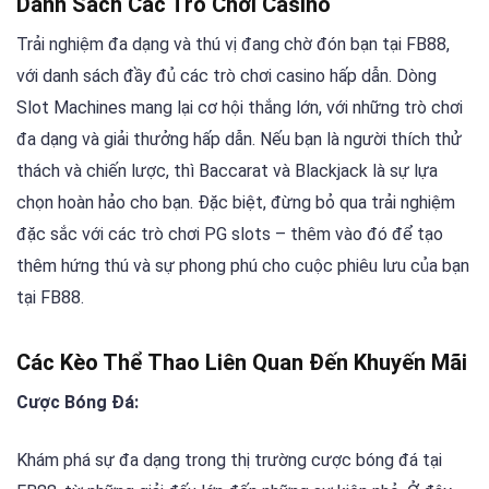
Danh Sách Các Trò Chơi Casino
Trải nghiệm đa dạng và thú vị đang chờ đón bạn tại FB88,
với danh sách đầy đủ các trò chơi casino hấp dẫn. Dòng
Slot Machines mang lại cơ hội thắng lớn, với những trò chơi
đa dạng và giải thưởng hấp dẫn. Nếu bạn là người thích thử
thách và chiến lược, thì Baccarat và Blackjack là sự lựa
chọn hoàn hảo cho bạn. Đặc biệt, đừng bỏ qua trải nghiệm
đặc sắc với các trò chơi PG slots – thêm vào đó để tạo
thêm hứng thú và sự phong phú cho cuộc phiêu lưu của bạn
tại FB88.
Các Kèo Thể Thao Liên Quan Đến Khuyến Mãi
Cược Bóng Đá:
Khám phá sự đa dạng trong thị trường cược bóng đá tại