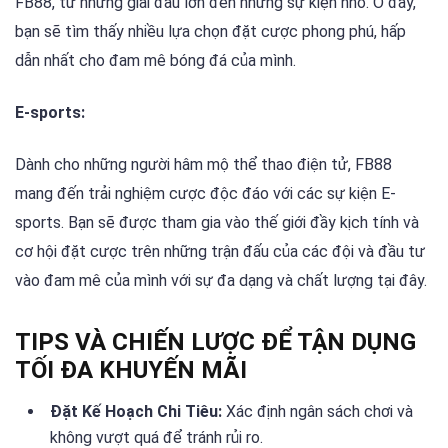
FB88, từ những giải đấu lớn đến những sự kiện nhỏ. Ở đây,
bạn sẽ tìm thấy nhiều lựa chọn đặt cược phong phú, hấp
dẫn nhất cho đam mê bóng đá của mình.
E-sports:
Dành cho những người hâm mộ thể thao điện tử, FB88
mang đến trải nghiệm cược độc đáo với các sự kiện E-
sports. Bạn sẽ được tham gia vào thế giới đầy kịch tính và
cơ hội đặt cược trên những trận đấu của các đội và đầu tư
vào đam mê của mình với sự đa dạng và chất lượng tại đây.
TIPS VÀ CHIẾN LƯỢC ĐỂ TẬN DỤNG
TỐI ĐA KHUYẾN MÃI
Đặt Kế Hoạch Chi Tiêu:
Xác định ngân sách chơi và
không vượt quá để tránh rủi ro.