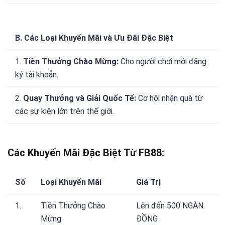
B.
Các Loại Khuyến Mãi và Ưu Đãi Đặc Biệt
1.
Tiền Thưởng Chào Mừng:
Cho người chơi mới đăng
ký tài khoản.
2.
Quay Thưởng và Giải Quốc Tế:
Cơ hội nhận quà từ
các sự kiện lớn trên thế giới.
Các Khuyến Mãi Đặc Biệt Từ FB88:
Số
Loại Khuyến Mãi
Giá Trị
1.
Tiền Thưởng Chào
Lên đến 500 NGÀN
Mừng
ĐỒNG