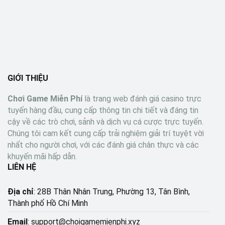
GIỚI THIỆU
Chơi Game Miễn Phí
là trang web đánh giá casino trực
tuyến hàng đầu, cung cấp thông tin chi tiết và đáng tin
cậy về các trò chơi, sảnh và dịch vụ cá cược trực tuyến.
Chúng tôi cam kết cung cấp trải nghiệm giải trí tuyệt vời
nhất cho người chơi, với các đánh giá chân thực và các
khuyến mãi hấp dẫn.
LIÊN HỆ
Địa chỉ
: 28B Thân Nhân Trung, Phường 13, Tân Bình,
Thành phố Hồ Chí Minh
Email
:
support@choigamemienphi.xyz