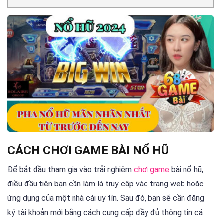
CÁCH CHƠI GAME BÀI NỔ HŨ
Để bắt đầu tham gia vào trải nghiệm
chơi game
bài nổ hũ,
điều đầu tiên bạn cần làm là truy cập vào trang web hoặc
ứng dụng của một nhà cái uy tín. Sau đó, bạn sẽ cần đăng
ký tài khoản mới bằng cách cung cấp đầy đủ thông tin cá