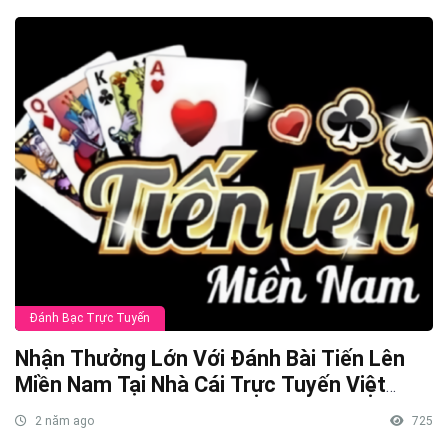
Đánh Bạc Trực Tuyến
Nhận Thưởng Lớn Với Đánh Bài Tiến Lên
Miền Nam Tại Nhà Cái Trực Tuyến Việt
Nam
2 năm ago
725