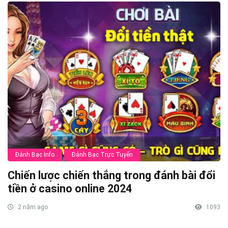
Đánh Bạc Info
Đánh Bạc Trực Tuyến
Chiến lược chiến thắng trong đánh bài đổi
tiền ở casino online 2024
2 năm ago
1093