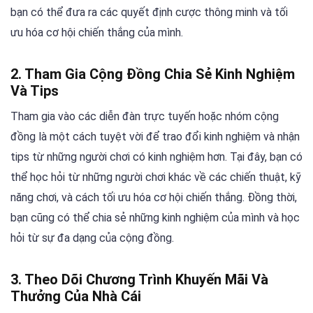
bạn có thể đưa ra các quyết định cược thông minh và tối
ưu hóa cơ hội chiến thắng của mình.
2. Tham Gia Cộng Đồng Chia Sẻ Kinh Nghiệm
Và Tips
Tham gia vào các diễn đàn trực tuyến hoặc nhóm cộng
đồng là một cách tuyệt vời để trao đổi kinh nghiệm và nhận
tips từ những người chơi có kinh nghiệm hơn. Tại đây, bạn có
thể học hỏi từ những người chơi khác về các chiến thuật, kỹ
năng chơi, và cách tối ưu hóa cơ hội chiến thắng. Đồng thời,
bạn cũng có thể chia sẻ những kinh nghiệm của mình và học
hỏi từ sự đa dạng của cộng đồng.
3. Theo Dõi Chương Trình Khuyến Mãi Và
Thưởng Của Nhà Cái