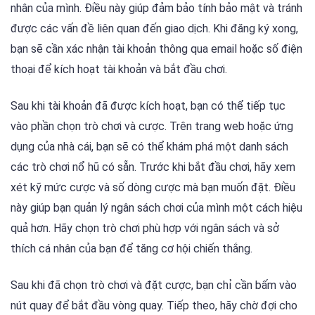
nhân của mình. Điều này giúp đảm bảo tính bảo mật và tránh
được các vấn đề liên quan đến giao dịch. Khi đăng ký xong,
bạn sẽ cần xác nhận tài khoản thông qua email hoặc số điện
thoại để kích hoạt tài khoản và bắt đầu chơi.
Sau khi tài khoản đã được kích hoạt, bạn có thể tiếp tục
vào phần chọn trò chơi và cược. Trên trang web hoặc ứng
dụng của nhà cái, bạn sẽ có thể khám phá một danh sách
các trò chơi nổ hũ có sẵn. Trước khi bắt đầu chơi, hãy xem
xét kỹ mức cược và số dòng cược mà bạn muốn đặt. Điều
này giúp bạn quản lý ngân sách chơi của mình một cách hiệu
quả hơn. Hãy chọn trò chơi phù hợp với ngân sách và sở
thích cá nhân của bạn để tăng cơ hội chiến thắng.
Sau khi đã chọn trò chơi và đặt cược, bạn chỉ cần bấm vào
nút quay để bắt đầu vòng quay. Tiếp theo, hãy chờ đợi cho