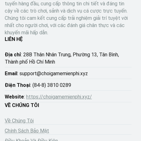
tuyến hàng đầu, cung cấp thông tin chi tiết và đáng tin
cậy về các trò chơi, sảnh và dịch vụ cá cược trực tuyến.
Chúng tôi cam kết cung cấp trải nghiệm giải trí tuyệt vời
nhất cho người chơi, với các đánh giá chân thực và các
khuyến mãi hấp dẫn.
LIÊN HỆ
Địa chỉ
: 28B Thân Nhân Trung, Phường 13, Tân Bình,
Thành phố Hồ Chí Minh
Email
:
support@choigamemienphi.xyz
Điện Thoại
: (84-8) 3810 0289
Website
:
https://choigamemienphi.xyz/
VỀ CHÚNG TÔI
Về Chúng Tôi
Chính Sách Bảo Mật
Điều Khoản Và Điều Kiện