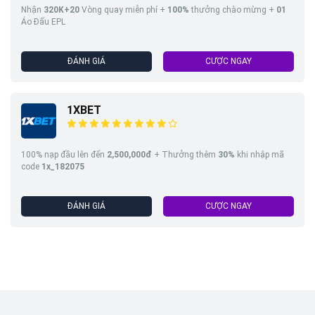
Nhận
320K+20
Vòng quay miễn phí +
100%
thưởng chào mừng +
01
Áo Đấu EPL
ĐÁNH GIÁ
CƯỢC NGAY
1XBET
100% nạp đầu lên đến
2,500,000đ
+ Thưởng thêm
30%
khi nhập mã
code
1x_182075
ĐÁNH GIÁ
CƯỢC NGAY