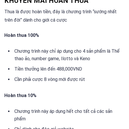
KHUYẾN MÃI HOÀN THUA
Thua là được hoàn tiền, đây là chương trình “sướng nhất
trên đời” dành cho giới cá cược
Hoàn thua 100%
Chương trình này chỉ áp dụng cho 4 sản phẩm là Thể
thao ảo, number game, Ilotto và Keno
Tiền thưởng lên đến 488,000VND
Cần phải cược 8 vòng mới được rút
Hoàn thua 10%
Chương trình này áp dụng hết cho tất cả các sản
phẩm