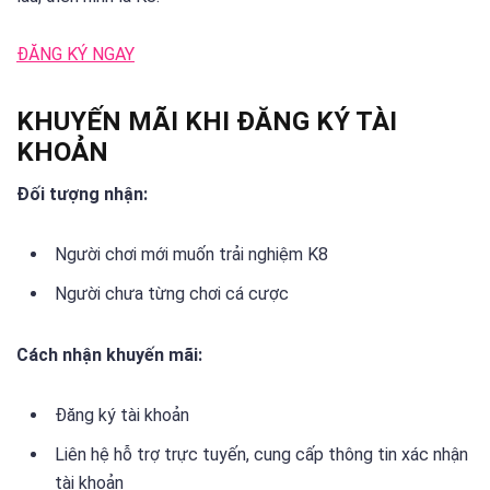
ĐĂNG KÝ NGAY
KHUYẾN MÃI KHI ĐĂNG KÝ TÀI
KHOẢN
Đối tượng nhận:
Người chơi mới muốn trải nghiệm K8
Người chưa từng chơi cá cược
Cách nhận khuyến mãi:
Đăng ký tài khoản
Liên hệ hỗ trợ trực tuyến, cung cấp thông tin xác nhận
tài khoản