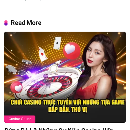
Read More
Casino Online