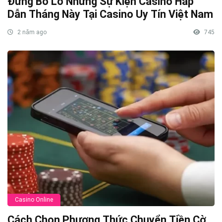
Đừng Bỏ Lỡ Những Sự Kiện Casino Hấp
Dẫn Tháng Này Tại Casino Uy Tín Việt Nam
2 năm ago
745
Casino Online
Cách Chọn Phương Thức Chuyển Tiền Cờ