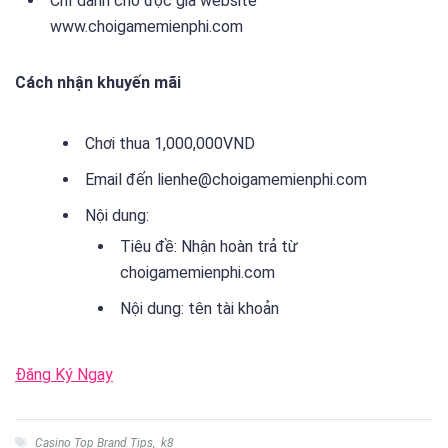
Chỉ dành cho độc giả website
www.choigamemienphi.com
Cách nhận khuyến mãi
Chơi thua 1,000,000VND
Email đến
lienhe@choigamemienphi.com
Nội dung:
Tiêu đề: Nhận hoàn trả từ
choigamemienphi.com
Nội dung: tên tài khoản
Đăng Ký Ngay
Casino Top Brand Tips
,
k8