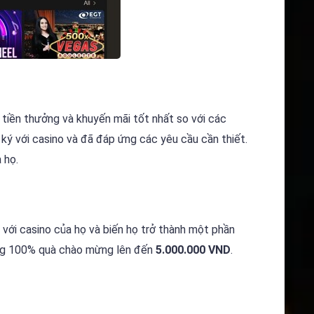
 tiền thưởng và khuyến mãi tốt nhất so với các
ký với casino và đã đáp ứng các yêu cầu cần thiết.
 họ.
 với casino của họ và biến họ trở thành một phần
tặng 100% quà chào mừng lên đến
5.000.000 VND
.