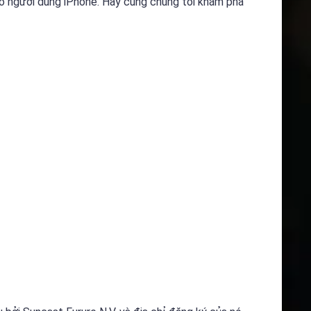
o người dùng iPhone. Hãy cùng chúng tôi khám phá