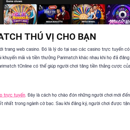
ATCH THÚ VỊ CHO BẠN
i trang web casino. Đó là lý do tại sao các casino trực tuyến có
i khuyến mãi và tiền thưởng Parimatch khác nhau khi họ đã đăng 
rimatch tOnline có thể giúp người chơi tăng tiền thắng cược của
o trực tuyến
. Đây là cách họ chào đón những người chơi mới đến
ốt nhất trong ngành cờ bạc. Sau khi đăng ký, người chơi được 