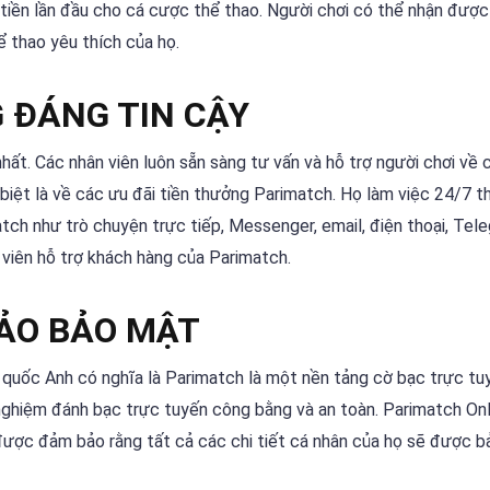
tiền lần đầu cho cá cược thể thao. Người chơi có thể nhận được
 thao yêu thích của họ.
 ĐÁNG TIN CẬY
ất. Các nhân viên luôn sẵn sàng tư vấn và hỗ trợ người chơi về c
 biệt là về các ưu đãi tiền thưởng Parimatch. Họ làm việc 24/7 
atch như trò chuyện trực tiếp, Messenger, email, điện thoại, T
 viên hỗ trợ khách hàng của Parimatch.
BẢO BẢO MẬT
quốc Anh có nghĩa là Parimatch là một nền tảng cờ bạc trực tu
i nghiệm đánh bạc trực tuyến công bằng và an toàn. Parimatch On
ó được đảm bảo rằng tất cả các chi tiết cá nhân của họ sẽ được