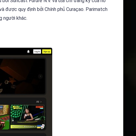
bởi Suncast Furure N.V. và địa chỉ đăng ký của nó
và được quy định bởi Chính phủ Curaçao. Parimatch
g người khác.