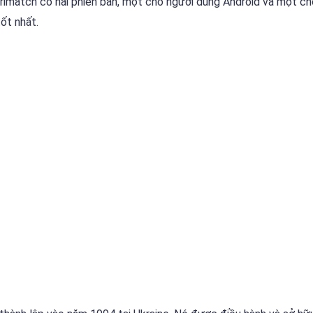
imatch có hai phiên bản, một cho người dùng Android và một ch
ốt nhất.