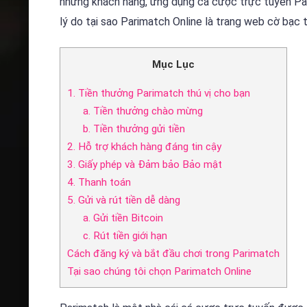
những khách hàng, ứng dụng cá cược trực tuyến Par
lý do tại sao Parimatch Online là trang web cờ bạc t
Mục Lục
1. Tiền thưởng Parimatch thú vị cho bạn
a. Tiền thưởng chào mừng
b. Tiền thưởng gửi tiền
2. Hỗ trợ khách hàng đáng tin cậy
3. Giấy phép và Đảm bảo Bảo mật
4. Thanh toán
5. Gửi và rút tiền dễ dàng
a. Gửi tiền Bitcoin
c. Rút tiền giới hạn
Cách đăng ký và bắt đầu chơi trong Parimatch
Tại sao chúng tôi chọn Parimatch Online