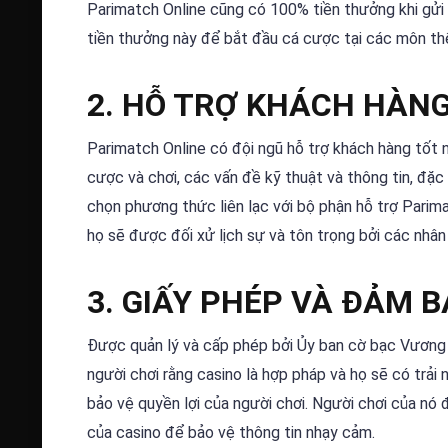
Parimatch Online cũng có 100% tiền thưởng khi gửi 
tiền thưởng này để bắt đầu cá cược tại các môn thể
2. HỖ TRỢ KHÁCH HÀNG
Parimatch Online có đội ngũ hỗ trợ khách hàng tốt nh
cược và chơi, các vấn đề kỹ thuật và thông tin, đặc
chọn phương thức liên lạc với bộ phận hỗ trợ Parim
họ sẽ được đối xử lịch sự và tôn trọng bởi các nhân
3. GIẤY PHÉP VÀ ĐẢM 
Được quản lý và cấp phép bởi Ủy ban cờ bạc Vương 
người chơi rằng casino là hợp pháp và họ sẽ có trả
bảo vệ quyền lợi của người chơi. Người chơi của n
của casino để bảo vệ thông tin nhạy cảm.