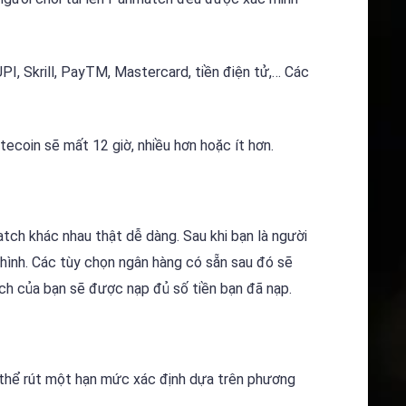
I, Skrill, PayTM, Mastercard, tiền điện tử,… Các
tecoin sẽ mất 12 giờ, nhiều hơn hoặc ít hơn.
tch khác nhau thật dễ dàng. Sau khi bạn là người
 hình. Các tùy chọn ngân hàng có sẵn sau đó sẽ
tch của bạn sẽ được nạp đủ số tiền bạn đã nạp.
ó thể rút một hạn mức xác định dựa trên phương