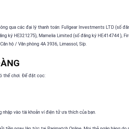
ông qua các đại lý thanh toán: Fullgear Investments LTD (số đă
ăng ký HE321275), Mamelia Limited (số đăng ký ΗΕ414744 ), Fir
 Căn hộ / Văn phòng 4A 3936, Limassol, Síp.
 DÀNG
ó thể chơi. Để đặt cọc:
.
nhập vào tài khoản ví điện tử ưa thích của bạn.
 tiền ngay lập tức tại Parimatch Online. Mọi thẻ ngân hàng do 