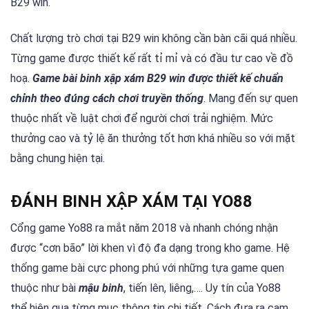
B29 win.
Chất lượng trò chơi tại B29 win không cần bàn cãi quá nhiều.
Từng game được thiết kế rất tỉ mỉ và có đầu tư cao về đồ
hoạ.
Game bài binh xập xám B29 win được thiết kế chuẩn
chỉnh theo đúng cách chơi truyền thống
. Mang đến sự quen
thuộc nhất về luật chơi để người chơi trải nghiệm. Mức
thưởng cao và tỷ lệ ăn thưởng tốt hơn khá nhiều so với mặt
bằng chung hiện tại.
ĐÁNH BINH XẬP XÁM TẠI YO88
Cổng game Yo88 ra mắt năm 2018 và nhanh chóng nhận
được “cơn bão” lời khen vì độ đa dạng trong kho game. Hệ
thống game bài cực phong phú với những tựa game quen
thuộc như bài
mậu binh
, tiến lên, liêng,…. Uy tín của Yo88
thể hiện qua từng mục thông tin chi tiết. Cách đưa ra cam