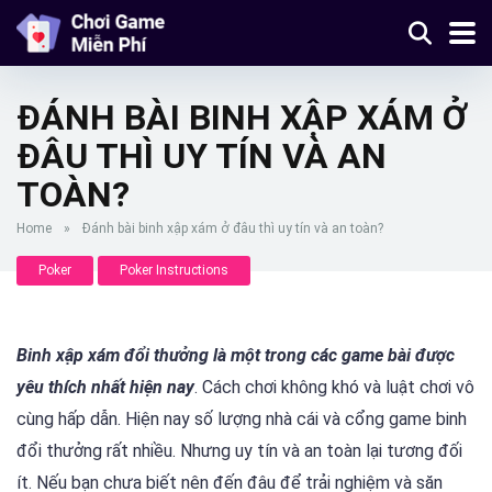
ĐÁNH BÀI BINH XẬP XÁM Ở
ĐÂU THÌ UY TÍN VÀ AN
TOÀN?
Home
»
Đánh bài binh xập xám ở đâu thì uy tín và an toàn?
Poker
Poker Instructions
Binh xập xám đổi thưởng là một trong các game bài được
yêu thích nhất hiện nay
. Cách chơi không khó và luật chơi vô
cùng hấp dẫn. Hiện nay số lượng nhà cái và cổng game binh
đổi thưởng rất nhiều. Nhưng uy tín và an toàn lại tương đối
ít. Nếu bạn chưa biết nên đến đâu để trải nghiệm và săn