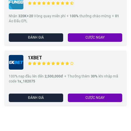
Nhận
320K+20
Vòng quay miễn phí +
100%
thưởng chào mừng +
01
Áo Đấu EPL
ĐÁNH GIÁ
CƯỢC NGAY
1XBET
100% nạp đầu lên đến
2,500,000đ
+ Thưởng thêm
30%
khi nhập mã
code
1x_182075
ĐÁNH GIÁ
CƯỢC NGAY