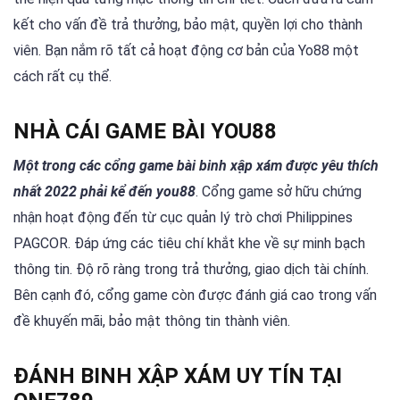
kết cho vấn đề trả thưởng, bảo mật, quyền lợi cho thành
viên. Bạn nắm rõ tất cả hoạt động cơ bản của Yo88 một
cách rất cụ thể.
NHÀ CÁI GAME BÀI YOU88
Một trong các cổng game bài binh xập xám được yêu thích
nhất 2022 phải kể đến you88
. Cổng game sở hữu chứng
nhận hoạt động đến từ cục quản lý trò chơi Philippines
PAGCOR. Đáp ứng các tiêu chí khắt khe về sự minh bạch
thông tin. Độ rõ ràng trong trả thưởng, giao dịch tài chính.
Bên cạnh đó, cổng game còn được đánh giá cao trong vấn
đề khuyến mãi, bảo mật thông tin thành viên.
ĐÁNH BINH XẬP XÁM UY TÍN TẠI