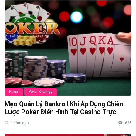
Poker
Poker Strategy
Mẹo Quản Lý Bankroll Khi Áp Dụng Chiến
Lược Poker Điển Hình Tại Casino Trực
Tuyến Việt Nam
1 năm ago
685