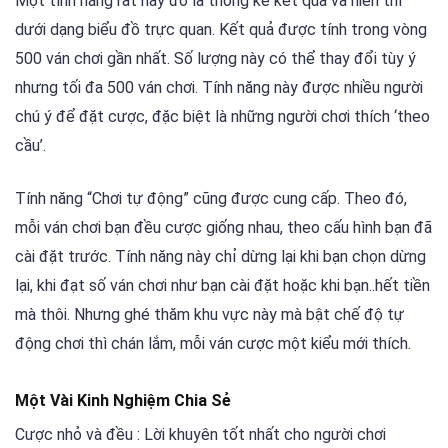
Một tính năng rất hay đó là thống kê kết quả và hiển thì
dưới dạng biểu đồ trực quan. Kết quả được tính trong vòng
500 ván chơi gần nhất. Số lượng này có thể thay đổi tùy ý
nhưng tối đa 500 ván chơi. Tính năng này được nhiều người
chú ý để đặt cược, đặc biệt là những người chơi thích ‘theo
cầu’.
Tính năng “Chơi tự động” cũng được cung cấp. Theo đó,
mỗi ván chơi bạn đều cược giống nhau, theo cấu hình bạn đã
cài đặt trước. Tính năng này chỉ dừng lại khi bạn chọn dừng
lại, khi đạt số ván chơi như bạn cài đặt hoặc khi bạn..hết tiền
mà thôi. Nhưng ghé thăm khu vực này mà bật chế độ tự
động chơi thì chán lắm, mỗi ván cược một kiểu mới thích.
Một Vài Kinh Nghiệm Chia Sẻ
Cược nhỏ và đều : Lời khuyên tốt nhất cho người chơi