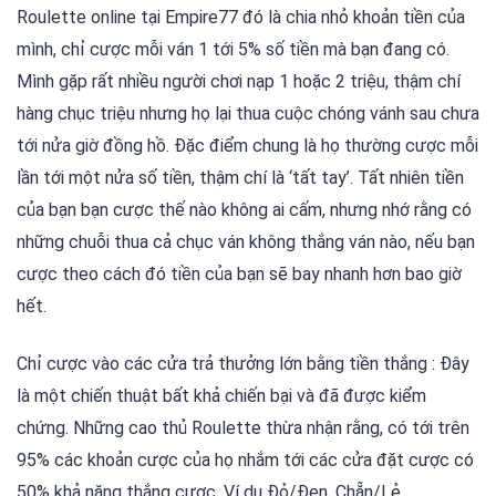
Roulette online tại Empire77 đó là chia nhỏ khoản tiền của
mình, chỉ cược mỗi ván 1 tới 5% số tiền mà bạn đang có.
Mình gặp rất nhiều người chơi nạp 1 hoặc 2 triệu, thậm chí
hàng chục triệu nhưng họ lại thua cuộc chóng vánh sau chưa
tới nửa giờ đồng hồ. Đặc điểm chung là họ thường cược mỗi
lần tới một nửa số tiền, thậm chí là ‘tất tay’. Tất nhiên tiền
của bạn bạn cược thế nào không ai cấm, nhưng nhớ rằng có
những chuỗi thua cả chục ván không thắng ván nào, nếu bạn
cược theo cách đó tiền của bạn sẽ bay nhanh hơn bao giờ
hết.
Chỉ cược vào các cửa trả thưởng lớn bằng tiền thắng : Đây
là một chiến thuật bất khả chiến bại và đã được kiểm
chứng. Những cao thủ Roulette thừa nhận rằng, có tới trên
95% các khoản cược của họ nhắm tới các cửa đặt cược có
50% khả năng thắng cược. Ví dụ Đỏ/Đen, Chẵn/Lẻ,