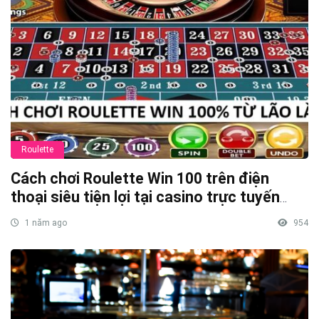
Roulette
Cách chơi Roulette Win 100 trên điện
thoại siêu tiện lợi tại casino trực tuyến
việt nam
1 năm ago
954