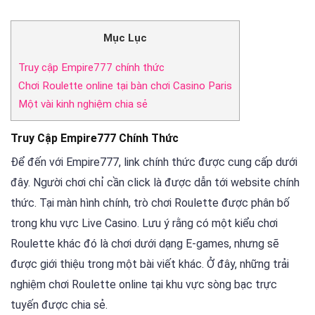
Mục Lục
Truy cập Empire777 chính thức
Chơi Roulette online tại bàn chơi Casino Paris
Một vài kinh nghiệm chia sẻ
Truy Cập Empire777 Chính Thức
Để đến với Empire777, link chính thức được cung cấp dưới
đây. Người chơi chỉ cần click là được dẫn tới website chính
thức. Tại màn hình chính, trò chơi Roulette được phân bố
trong khu vực Live Casino. Lưu ý rằng có một kiểu chơi
Roulette khác đó là chơi dưới dạng E-games, nhưng sẽ
được giới thiệu trong một bài viết khác. Ở đây, những trải
nghiệm chơi Roulette online tại khu vực sòng bạc trực
tuyến được chia sẻ.