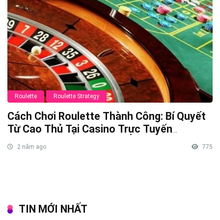
Roulette
Roulette Strategy
Cách Chơi Roulette Thành Công: Bí Quyết
Từ Cao Thủ Tại Casino Trực Tuyến
Vietnam
2 năm ago
775
TIN MỚI NHẤT