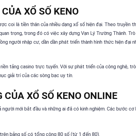
 CỦA XỔ SỐ KENO
c coi là tiền thân của nhiều dạng xổ số hiện đại. Theo truyền t
quan trọng, trong đó có việc xây dựng Vạn Lý Trường Thành. Trò
ng người nhập cư, dần dần phát triển thành hình thức hiện đại 
ền tảng casino trực tuyến. Với sự phát triển của công nghệ, trò
c giải trí của các sòng bạc uy tín.
 CỦA XỔ SỐ KENO ONLINE
cả người mới bắt đầu và những ai đã có kinh nghiệm. Các bước cơ
trên bảng số có tổng cộng 80 số (từ 1 đến 80).