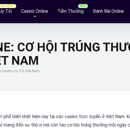
Uy Tín
Casino Online
Tiền Thưởng
Đánh Bài Online
NE: CƠ HỘI TRÚNG THƯ
ỆT NAM
i Casino Uy Tín Việt Nam
rí phổ biến nhất hiện nay tại các casino trực tuyến ở Việt Nam. 
hỉ mang đến sự thú vị mà còn tạo cơ hội trúng thưởng mỗi ngày 