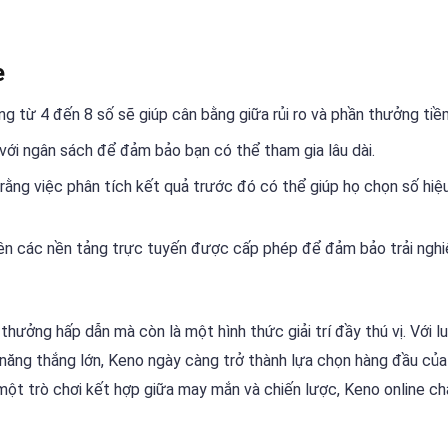
e
g từ 4 đến 8 số sẽ giúp cân bằng giữa rủi ro và phần thưởng tiề
ới ngân sách để đảm bảo bạn có thể tham gia lâu dài.
rằng việc phân tích kết quả trước đó có thể giúp họ chọn số hiệ
ên các nền tảng trực tuyến được cấp phép để đảm bảo trải ngh
hưởng hấp dẫn mà còn là một hình thức giải trí đầy thú vị. Với lu
 năng thắng lớn, Keno ngày càng trở thành lựa chọn hàng đầu của
một trò chơi kết hợp giữa may mắn và chiến lược, Keno online c