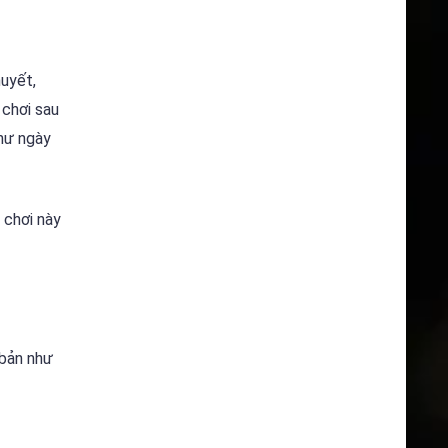
huyết,
 chơi sau
như ngày
 chơi này
 bản như