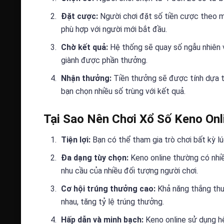
Đặt cược:
Người chơi đặt số tiền cược theo 
phù hợp với người mới bắt đầu.
Chờ kết quả:
Hệ thống sẽ quay số ngẫu nhiên v
giành được phần thưởng.
Nhận thưởng:
Tiền thưởng sẽ được tính dựa tr
bạn chọn nhiều số trùng với kết quả.
Tại Sao Nên Chơi Xổ Số Keno Onl
Tiện lợi:
Bạn có thể tham gia trò chơi bất kỳ lúc
Đa dạng tùy chọn:
Keno online thường có nhi
nhu cầu của nhiều đối tượng người chơi.
Cơ hội trúng thưởng cao:
Khả năng thắng thưở
nhau, tăng tỷ lệ trúng thưởng.
Hấp dẫn và minh bạch:
Keno online sử dụng hệ