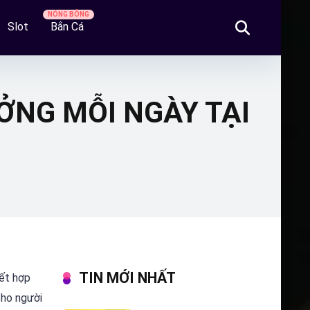
Slot
Bắn Cá
ỞNG MỖI NGÀY TẠI
TIN MỚI NHẤT
Kết hợp
cho người