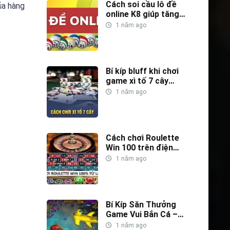
Cách soi cầu lô đề
ủa hàng
online K8 giúp tăng
tỷ lệ thắng tại
1 năm ago
casino trực tuyến
việt nam
Bí kíp bluff khi chơi
game xì tố 7 cây
online tại casino
1 năm ago
trực tuyến việt nam!
Cách chơi Roulette
Win 100 trên điện
thoại siêu tiện lợi tại
1 năm ago
casino trực tuyến
việt nam
Bí Kíp Săn Thưởng
Game Vui Bắn Cá –
100% Thành Công
1 năm ago