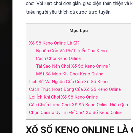
chơi. Với luật chơi đơn giản, giao diện thân thiện 
triệu người yêu thích cá cược trực tuyến.
Mục Lục
Xổ Số Keno Online Là Gì?
Nguồn Gốc Và Phát Triển Của Keno
Cách Chơi Keno Online
Tại Sao Nên Chơi Xổ Số Keno Online?
Một Số Mẹo Khi Chơi Keno Online
Lịch Sử Và Nguồn Gốc Của Xổ Số Keno
Cách Thức Hoạt Động Của Xổ Số Keno Online
Lợi Ích Khi Chơi Xổ Số Keno Online
Các Chiến Lược Chơi Xổ Số Keno Online Hiệu Quả
Chọn Casino Uy Tín Để Chơi Xổ Số Keno Online
XỔ SỐ KENO ONLINE LÀ 