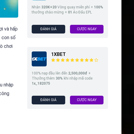
Nhận
320K+20
Vòng quay miễn phí +
100%
thưởng chào mừng +
01
Áo Đấu EPL
ợi và hấp
ĐÁNH GIÁ
CƯỢC NGAY
c con số
ò chơi
1XBET
100% nạp đầu lên đến
2,500,000đ
+
Thưởng thêm
30%
khi nhập mã code
1x_182075
du nhập
 công
ĐÁNH GIÁ
CƯỢC NGAY