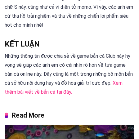
chữ S này, cũng như cả ví điện tử momo. Vì vậy, các anh em
cứ tha hồ trải nghiệm và thu về những chiến lợi phẩm siêu
hot cho mình nhé!
KẾT LUẬN
Những thông tin được chia sẻ về game bắn cá Club này hy
vọng sẽ giúp các anh em có cái nhìn rõ hơn về tựa game
bắn cá online này. Đây cũng là một trong những bộ môn bắn
cá sở hữu nội dung hay và đồ họa giải trí cực đẹp.
Xem
thêm bài viết về bắn cá tại đây.
Read More