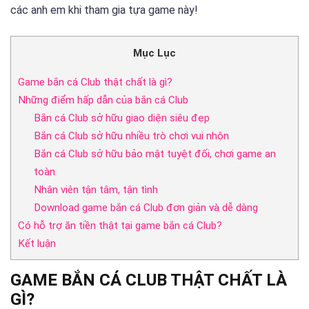
các anh em khi tham gia tựa game này!
Mục Lục
Game bắn cá Club thật chất là gì?
Những điểm hấp dẫn của bắn cá Club
Bắn cá Club sở hữu giao diện siêu đẹp
Bắn cá Club sở hữu nhiều trò chơi vui nhộn
Bắn cá Club sở hữu bảo mật tuyệt đối, chơi game an
toàn
Nhân viên tận tâm, tận tình
Download game bắn cá Club đơn giản và dễ dàng
Có hỗ trợ ăn tiền thật tại game bắn cá Club?
Kết luận
GAME BẮN CÁ CLUB THẬT CHẤT LÀ
GÌ?