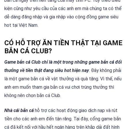
bắn cá ngay trên nền tảng của máy tính PC. Tùy theo điều
kiện cũng như yêu cầu của các anh em mà chúng ta có thể
dễ dàng đăng nhập và gia nhập vào cộng đồng game siêu
hot tại Việt Nam.
CÓ HỖ TRỢ ĂN TIỀN THẬT TẠI GAME
BẮN CÁ CLUB?
Game bắn cá Club chỉ là một trong những game bắn cá đổi
thưởng về tiền thật đang siêu hot hiện nay
. Đây không phải
là một game bắn cá về vật thưởng và quà tặng. Vì thế, nếu
anh em muốn tham gia bắn cá vui chơi trúng thưởng thì
không nên chọn bắn cá Club.
Nhà cái bắn cá
hỗ trợ các hoạt động giao dịch nạp và rút
tiền cho các anh em đến tận răng. Tại đây, cổng game bắn
cá đã kết nối với hầu hết ngân hàng trên khắp dải đất hình