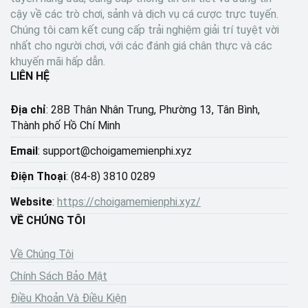
cậy về các trò chơi, sảnh và dịch vụ cá cược trực tuyến.
Chúng tôi cam kết cung cấp trải nghiệm giải trí tuyệt vời
nhất cho người chơi, với các đánh giá chân thực và các
khuyến mãi hấp dẫn.
LIÊN HỆ
Địa chỉ
: 28B Thân Nhân Trung, Phường 13, Tân Bình,
Thành phố Hồ Chí Minh
Email
:
support@choigamemienphi.xyz
Điện Thoại
: (84-8) 3810 0289
Website
:
https://choigamemienphi.xyz/
VỀ CHÚNG TÔI
Về Chúng Tôi
Chính Sách Bảo Mật
Điều Khoản Và Điều Kiện