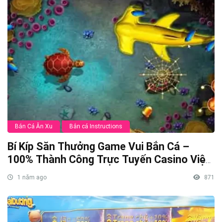
Bắn Cá Ăn Xu
Bắn cá Instructions
Bí Kíp Săn Thưởng Game Vui Bắn Cá –
100% Thành Công Trực Tuyến Casino Việt
Nam
1 năm ago
871