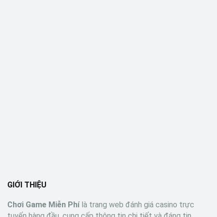
GIỚI THIỆU
Chơi Game Miễn Phí
là trang web đánh giá casino trực
tuyến hàng đầu, cung cấp thông tin chi tiết và đáng tin