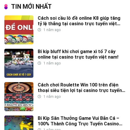
TIN MỚI NHẤT
Cách soi cầu lô đề online K8 giúp tăng
tỷ lệ thắng tại casino trực tuyến việt
nam
1 năm ago
Bí kíp bluff khi chơi game xì tố 7 cây
online tại casino trực tuyến việt nam!
1 năm ago
Cách chơi Roulette Win 100 trên điện
thoại siêu tiện lợi tại casino trực tuyến
việt nam
1 năm ago
Bí Kíp Săn Thưởng Game Vui Bắn Cá –
100% Thành Công Trực Tuyến Casino
Việt Nam