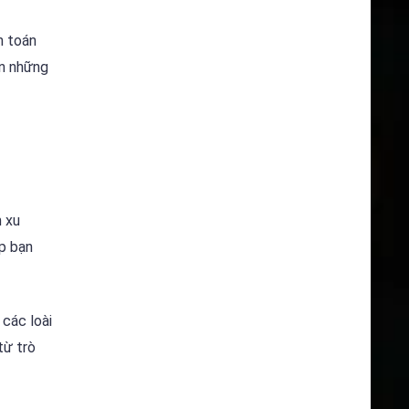
h toán
ận những
m xu
ép bạn
 các loài
từ trò