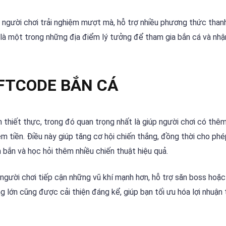
 người chơi trải nghiệm mượt mà, hỗ trợ nhiều phương thức than
y là một trong những địa điểm lý tưởng để tham gia bắn cá và nh
IFTCODE BẮN CÁ
 thiết thực, trong đó quan trọng nhất là giúp người chơi có thê
 tiền. Điều này giúp tăng cơ hội chiến thắng, đồng thời cho ph
m bắn và học hỏi thêm nhiều chiến thuật hiệu quả.
người chơi tiếp cận những vũ khí mạnh hơn, hỗ trợ săn boss hoặc
ng lớn cũng được cải thiện đáng kể, giúp bạn tối ưu hóa lợi nhuận 