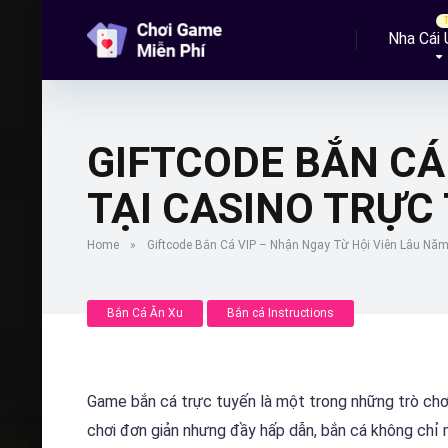
Nha Cái 
GIFTCODE BẮN CÁ
TẠI CASINO TRỰC
Home
»
Giftcode Bắn Cá VIP – Nhận Ngay Từ Hội Viên Lâu Nă
Bắn Cá Ăn Xu
Bắn cá Instructions
Game bắn cá trực tuyến là một trong những trò chơi 
chơi đơn giản nhưng đầy hấp dẫn, bắn cá không chỉ 