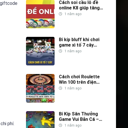
Cách soi cầu lô đề
 giftcode
online K8 giúp tăng
tỷ lệ thắng tại
1 năm ago
casino trực tuyến
việt nam
Bí kíp bluff khi chơi
game xì tố 7 cây
online tại casino
1 năm ago
trực tuyến việt nam!
Cách chơi Roulette
Win 100 trên điện
thoại siêu tiện lợi tại
1 năm ago
casino trực tuyến
việt nam
Bí Kíp Săn Thưởng
Game Vui Bắn Cá –
hi phí.
100% Thành Công
1 năm ago