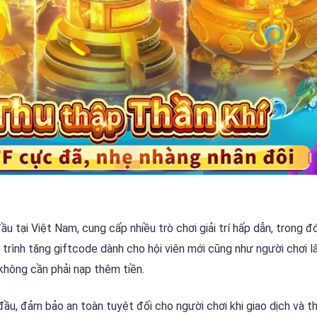
u tại Việt Nam, cung cấp nhiều trò chơi giải trí hấp dẫn, trong đ
trình tặng giftcode dành cho hội viên mới cũng như người chơi l
không cần phải nạp thêm tiền.
ầu, đảm bảo an toàn tuyệt đối cho người chơi khi giao dịch và t