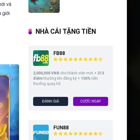
Trực Tuyến Casino
mới và
Việt Nam
 giới
NHÀ CÁI TẶNG TIỀN
FB88
2,000,000 VNĐ
cho thành viên mới +
213
điểm
thưởng khi đăng ký +
150%
tiền
thưởng quay hũ
ĐÁNH GIÁ
CƯỢC NGAY
FUN88