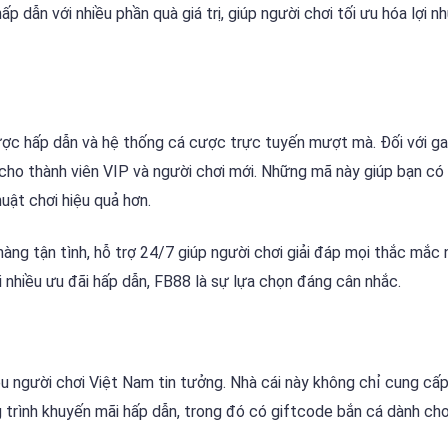
p dẫn với nhiều phần quà giá trị, giúp người chơi tối ưu hóa lợi n
 cược hấp dẫn và hệ thống cá cược trực tuyến mượt mà. Đối với 
cho thành viên VIP và người chơi mới. Những mã này giúp bạn có
uật chơi hiệu quả hơn.
ng tận tình, hỗ trợ 24/7 giúp người chơi giải đáp mọi thắc mắc
 nhiều ưu đãi hấp dẫn, FB88 là sự lựa chọn đáng cân nhắc.
u người chơi Việt Nam tin tưởng. Nhà cái này không chỉ cung cấ
 trình khuyến mãi hấp dẫn, trong đó có giftcode bắn cá dành cho