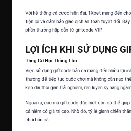
Với hệ thống cá cược hiện đại, 1Xbet mang đến cho
tiện lợi và đảm bảo giao dịch an toàn tuyệt đối. Đâ
phần thưởng hấp dẫn từ giftcode VIP.
LỢI ÍCH KHI SỬ DỤNG G
Tăng Cơ Hội Thắng Lớn
Việc sử dụng giftcode bắn cá mang đến nhiều lợi ích
thưởng để tiếp tục cuộc chơi mà không cần nạp thêm
kéo dài thời gian trải nghiệm, rèn luyện kỹ năng ngắ
Ngoài ra, các mã giftcode đặc biệt còn có thể giúp 
cá hiếm có giá trị cao. Nhờ đó, tỷ lệ giành chiến thắ
chơi bắn cá.