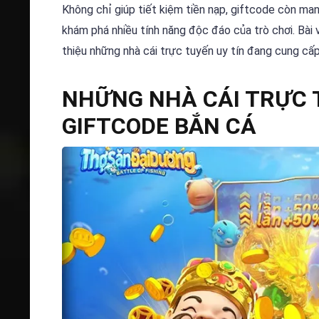
Không chỉ giúp tiết kiệm tiền nạp, giftcode còn mang
khám phá nhiều tính năng độc đáo của trò chơi. Bài 
thiệu những nhà cái trực tuyến uy tín đang cung cấp
NHỮNG NHÀ CÁI TRỰC 
GIFTCODE BẮN CÁ