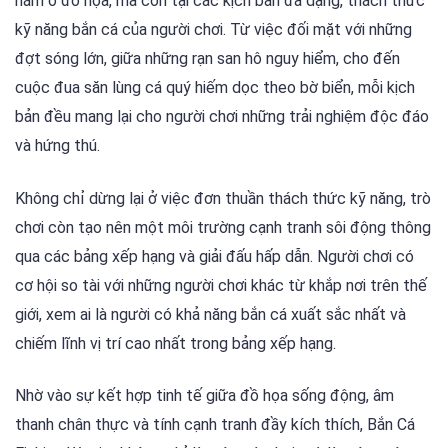
nằm ở đồ họa, mà còn tại các kịch bản đa dạng, thách thức
kỹ năng bắn cá của người chơi. Từ việc đối mặt với những
đợt sóng lớn, giữa những rạn san hô nguy hiểm, cho đến
cuộc đua săn lùng cá quý hiếm dọc theo bờ biển, mỗi kịch
bản đều mang lại cho người chơi những trải nghiệm độc đáo
và hứng thú.
Không chỉ dừng lại ở việc đơn thuần thách thức kỹ năng, trò
chơi còn tạo nên một môi trường cạnh tranh sôi động thông
qua các bảng xếp hạng và giải đấu hấp dẫn. Người chơi có
cơ hội so tài với những người chơi khác từ khắp nơi trên thế
giới, xem ai là người có khả năng bắn cá xuất sắc nhất và
chiếm lĩnh vị trí cao nhất trong bảng xếp hạng.
Nhờ vào sự kết hợp tinh tế giữa đồ họa sống động, âm
thanh chân thực và tính cạnh tranh đầy kích thích, Bắn Cá