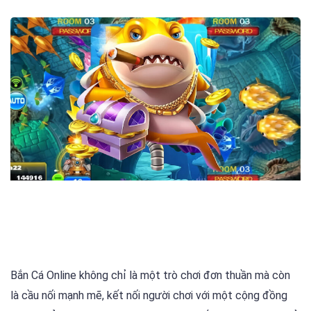
Bắn Cá Online không chỉ là một trò chơi đơn thuần mà còn
là cầu nối mạnh mẽ, kết nối người chơi với một cộng đồng