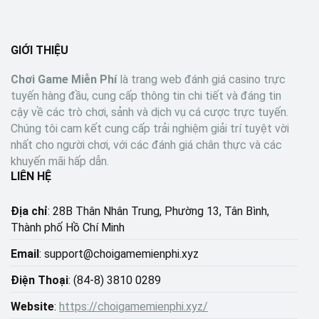
GIỚI THIỆU
Chơi Game Miễn Phí
là trang web đánh giá casino trực
tuyến hàng đầu, cung cấp thông tin chi tiết và đáng tin
cậy về các trò chơi, sảnh và dịch vụ cá cược trực tuyến.
Chúng tôi cam kết cung cấp trải nghiệm giải trí tuyệt vời
nhất cho người chơi, với các đánh giá chân thực và các
khuyến mãi hấp dẫn.
LIÊN HỆ
Địa chỉ
: 28B Thân Nhân Trung, Phường 13, Tân Bình,
Thành phố Hồ Chí Minh
Email
:
support@choigamemienphi.xyz
Điện Thoại
: (84-8) 3810 0289
Website
:
https://choigamemienphi.xyz/