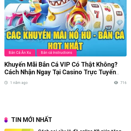
Bắn Cá Ăn Xu
Bắn cá Instructions
Khuyến Mãi Bắn Cá VIP Có Thật Không?
Cách Nhận Ngay Tại Casino Trực Tuyến
Việt Nam!
1 năm ago
716
TIN MỚI NHẤT