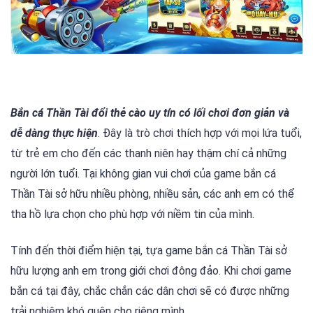
Bắn cá Thần Tài đổi thẻ cào uy tín có lối chơi đơn giản và
dễ dàng thực hiện
. Đây là trò chơi thích hợp với mọi lứa tuổi,
từ trẻ em cho đến các thanh niên hay thậm chí cả những
người lớn tuổi. Tại không gian vui chơi của game bắn cá
Thần Tài sở hữu nhiều phòng, nhiều sản, các anh em có thể
tha hồ lựa chọn cho phù hợp với niềm tin của mình.
Tính đến thời điểm hiện tại, tựa game bắn cá Thần Tài sở
hữu lượng anh em trong giới chơi đông đảo. Khi chơi game
bắn cá tại đây, chắc chắn các dân chơi sẽ có được những
trải nghiệm khó quên cho riêng mình.