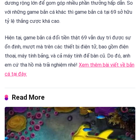
dương rộng lớn để gom góp nhiều phần thưởng hấp dẫn. So
với những game bắn cá khác thì game bắn cá tại 69 sở hữu
tỷ lệ thắng cược khá cao.
Hiện tại, game bắn cá đổi tiền thật 69 vẫn duy trì được sự
ổn định, mượt mà trên các thiết bị điện tử, bao gồm điện
thoại, máy tính bảng, và cả máy tính để bàn cũ. Do đó, anh
em cứ tha hồ mà trải nghiệm nhé!
Xem thêm bài viết về bắn
cá tại đây.
Read More