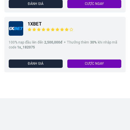
ĐÁNH GIÁ
CƯỢC NGAY
1XBET
100% nạp đầu lên đến
2,500,000đ
+ Thưởng thêm
30%
khi nhập mã
code
1x_182075
ĐÁNH GIÁ
CƯỢC NGAY