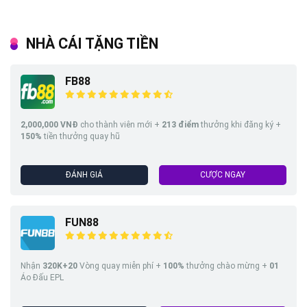
NHÀ CÁI TẶNG TIỀN
FB88
2,000,000 VNĐ
cho thành viên mới +
213
điểm
thưởng khi đăng ký +
150%
tiền thưởng quay hũ
ĐÁNH GIÁ
CƯỢC NGAY
FUN88
Nhận
320K+20
Vòng quay miễn phí +
100%
thưởng chào mừng +
01
Áo Đấu EPL