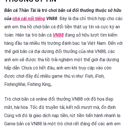
Bắn cá Thần Tài là trò chơi bắn cá đổi thưởng thuộc sở hữu
của
nhà cái nổi tiếng
VN88
. Đây là địa chỉ thích hợp cho các
anh em tha hồ chơi bắn cá đổi tiền thật uy tín và cực kỳ an
toàn. Hiện tại trò bắn cá
VN88
đang sở hữu lượt tìm kiếm
hàng đầu tại nhiều thị trường đánh bạc tại Việt Nam. Đến với
thế giới bắn cá đại dương đổi thưởng của nhà VN88, các
anh em sẽ được tha hồ trải nghiệm một thế giới đại dương
hấp dẫn. Chưa có hết đâu, anh em khi truy cập vào còn
được chơi đầy đủ nhiều game thú vị như: Fish, iFish,
FishingWar, Fishing King,..
Trò chơi bắn cá online đổi thưởng VN88 với đồ họa đẹp
mắt, hài hòa. Tốc độ truyền tải, kết nối mượt mà, ổn định.
Cùng với đó là giao dịch nạp tiền, rút tiền tiến hành nhanh lẹ.
Game bắn cá VN88 là một trò chơi rất đáng để các anh em