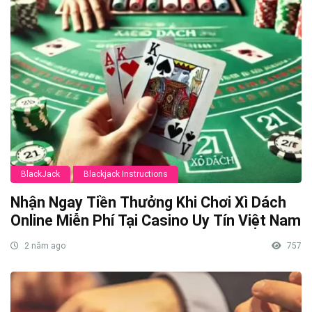
BlackJack
Blackjack Instructions
Nhận Ngay Tiền Thưởng Khi Chơi Xì Dách
Online Miễn Phí Tại Casino Uy Tín Việt Nam
2 năm ago
757