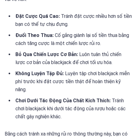
Đặt Cược Quá Cao:
Tránh đặt cược nhiều hơn số tiền
bạn có thể tự chịu đựng.
Đuổi Theo Thua:
Cố gắng giành lại số tiền thua bằng
cách tăng cược là một chiến lược rủi ro.
Bỏ Qua Chiến Lược Cơ Bản:
Luôn tuân thủ chiến
lược cơ bản của blackjack để chơi tối ưu hóa.
Không Luyện Tập Đủ:
Luyện tập chơi blackjack miễn
phí trước khi đặt cược tiền thật để hoàn thiện kỹ
năng.
Chơi Dưới Tác Động Của Chất Kích Thích:
Tránh
chơi blackjack khi dưới tác động của rượu hoặc các
chất gây nghiện khác.
Bằng cách tránh xa những rủi ro thông thường này, bạn có