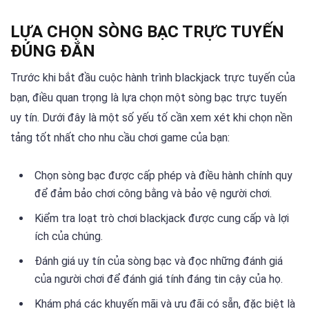
LỰA CHỌN SÒNG BẠC TRỰC TUYẾN
ĐÚNG ĐẮN
Trước khi bắt đầu cuộc hành trình blackjack trực tuyến của
bạn, điều quan trọng là lựa chọn một sòng bạc trực tuyến
uy tín. Dưới đây là một số yếu tố cần xem xét khi chọn nền
tảng tốt nhất cho nhu cầu chơi game của bạn:
Chọn sòng bạc được cấp phép và điều hành chính quy
để đảm bảo chơi công bằng và bảo vệ người chơi.
Kiểm tra loạt trò chơi blackjack được cung cấp và lợi
ích của chúng.
Đánh giá uy tín của sòng bạc và đọc những đánh giá
của người chơi để đánh giá tính đáng tin cậy của họ.
Khám phá các khuyến mãi và ưu đãi có sẵn, đặc biệt là