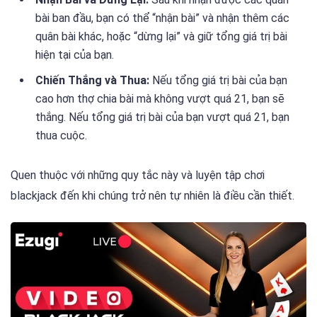
bài ban đầu, bạn có thể “nhận bài” và nhận thêm các
quân bài khác, hoặc “dừng lại” và giữ tổng giá trị bài
hiện tại của bạn.
Chiến Thắng và Thua:
Nếu tổng giá trị bài của bạn
cao hơn thợ chia bài mà không vượt quá 21, bạn sẽ
thắng. Nếu tổng giá trị bài của bạn vượt quá 21, bạn
thua cuộc.
Quen thuộc với những quy tắc này và luyện tập chơi
blackjack đến khi chúng trở nên tự nhiên là điều cần thiết.