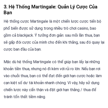
3. Hệ Thống Martingale: Quản Lý Cược Của
Bạn
Hệ thống cược Martingale là một chiến lược cược tiến bộ
phổ biến được sử dụng trong nhiều trò chơi casino, bao
gồm cả blackjack. Ý tưởng đơn giản: sau mỗi lần thua, bạn
sẽ gấp đôi cược của mình cho đến khi thắng, sau đó quay lại
cược ban đầu của bạn.
Mặc dù hệ thống Martingale có thể giúp bạn lấy lại những
khoản tiền thua, nhưng nó đi kèm với rủi ro lớn. Nếu bạn rơi
vào chuỗi thua, bạn có thể đạt đến giới hạn cược hoặc làm
cạn kiệt số dư tài khoản nhanh chóng. Vì vậy, hãy sử dụng
chiến lược này cẩn thận và đặt giới hạn thắng / thua để
tránh tổn thất tiềm năng.