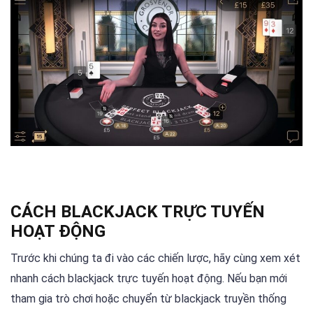
CÁCH BLACKJACK TRỰC TUYẾN
HOẠT ĐỘNG
Trước khi chúng ta đi vào các chiến lược, hãy cùng xem xét
nhanh cách blackjack trực tuyến hoạt động. Nếu bạn mới
tham gia trò chơi hoặc chuyển từ blackjack truyền thống