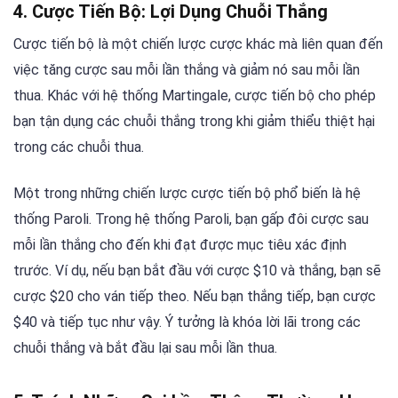
4. Cược Tiến Bộ: Lợi Dụng Chuỗi Thắng
Cược tiến bộ là một chiến lược cược khác mà liên quan đến
việc tăng cược sau mỗi lần thắng và giảm nó sau mỗi lần
thua. Khác với hệ thống Martingale, cược tiến bộ cho phép
bạn tận dụng các chuỗi thắng trong khi giảm thiểu thiệt hại
trong các chuỗi thua.
Một trong những chiến lược cược tiến bộ phổ biến là hệ
thống Paroli. Trong hệ thống Paroli, bạn gấp đôi cược sau
mỗi lần thắng cho đến khi đạt được mục tiêu xác định
trước. Ví dụ, nếu bạn bắt đầu với cược $10 và thắng, bạn sẽ
cược $20 cho ván tiếp theo. Nếu bạn thắng tiếp, bạn cược
$40 và tiếp tục như vậy. Ý tưởng là khóa lời lãi trong các
chuỗi thắng và bắt đầu lại sau mỗi lần thua.