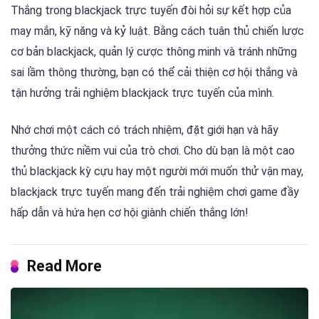
Thắng trong blackjack trực tuyến đòi hỏi sự kết hợp của
may mắn, kỹ năng và kỷ luật. Bằng cách tuân thủ chiến lược
cơ bản blackjack, quản lý cược thông minh và tránh những
sai lầm thông thường, bạn có thể cải thiện cơ hội thắng và
tận hưởng trải nghiệm blackjack trực tuyến của mình.
Nhớ chơi một cách có trách nhiệm, đặt giới hạn và hãy
thưởng thức niềm vui của trò chơi. Cho dù bạn là một cao
thủ blackjack kỳ cựu hay một người mới muốn thử vận may,
blackjack trực tuyến mang đến trải nghiệm chơi game đầy
hấp dẫn và hứa hẹn cơ hội giành chiến thắng lớn!
Read More