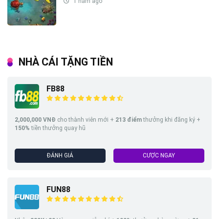
1 năm ago
NHÀ CÁI TẶNG TIỀN
FB88
2,000,000 VNĐ
cho thành viên mới +
213
điểm
thưởng khi đăng ký +
150%
tiền thưởng quay hũ
ĐÁNH GIÁ
CƯỢC NGAY
FUN88