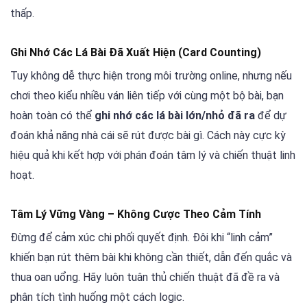
thấp.
Ghi Nhớ Các Lá Bài Đã Xuất Hiện (Card Counting)
Tuy không dễ thực hiện trong môi trường online, nhưng nếu
chơi theo kiểu nhiều ván liên tiếp với cùng một bộ bài, bạn
hoàn toàn có thể
ghi nhớ các lá bài lớn/nhỏ đã ra
để dự
đoán khả năng nhà cái sẽ rút được bài gì. Cách này cực kỳ
hiệu quả khi kết hợp với phán đoán tâm lý và chiến thuật linh
hoạt.
Tâm Lý Vững Vàng – Không Cược Theo Cảm Tính
Đừng để cảm xúc chi phối quyết định. Đôi khi “linh cảm”
khiến bạn rút thêm bài khi không cần thiết, dẫn đến quắc và
thua oan uổng. Hãy luôn tuân thủ chiến thuật đã đề ra và
phân tích tình huống một cách logic.