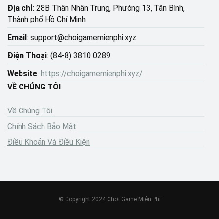
Địa chỉ
: 28B Thân Nhân Trung, Phường 13, Tân Bình,
Thành phố Hồ Chí Minh
Email
:
support@choigamemienphi.xyz
Điện Thoại
: (84-8) 3810 0289
Website
:
https://choigamemienphi.xyz/
VỀ CHÚNG TÔI
Về Chúng Tôi
Chính Sách Bảo Mật
Điều Khoản Và Điều Kiện
© Copyright 2024 Chơi Game Miễn Phí