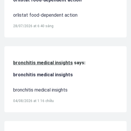
orlistat food‑dependent action
28/07/2026 at 6:40 sáng
bronchitis medical insights
says:
bronchitis medical insights
bronchitis medical insights
04/08/2026 at 1:16 chiều