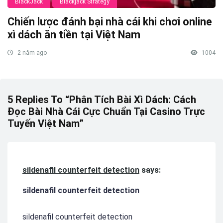
BlackJack
Blackjack Strategy
Chiến lược đánh bại nhà cái khi chơi online
xì dách ăn tiền tại Việt Nam
2 năm ago
1004
5 Replies To “Phân Tích Bài Xì Dách: Cách
Đọc Bài Nhà Cái Cực Chuẩn Tại Casino Trực
Tuyến Việt Nam”
sildenafil counterfeit detection
says:
sildenafil counterfeit detection
sildenafil counterfeit detection