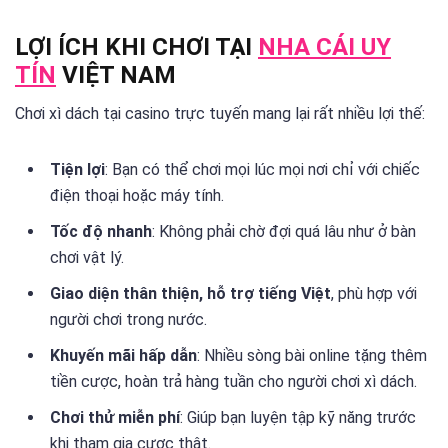
LỢI ÍCH KHI CHƠI TẠI
NHA CÁI UY
TÍN
VIỆT NAM
Chơi xì dách tại casino trực tuyến mang lại rất nhiều lợi thế:
Tiện lợi
: Bạn có thể chơi mọi lúc mọi nơi chỉ với chiếc
điện thoại hoặc máy tính.
Tốc độ nhanh
: Không phải chờ đợi quá lâu như ở bàn
chơi vật lý.
Giao diện thân thiện, hỗ trợ tiếng Việt
, phù hợp với
người chơi trong nước.
Khuyến mãi hấp dẫn
: Nhiều sòng bài online tặng thêm
tiền cược, hoàn trả hàng tuần cho người chơi xì dách.
Chơi thử miễn phí
: Giúp bạn luyện tập kỹ năng trước
khi tham gia cược thật.