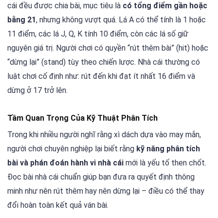
cái đều được chia bài, mục tiêu là
có tổng điểm gần hoặc
bằng 21
, nhưng không vượt quá. Lá A có thể tính là 1 hoặc
11 điểm, các lá J, Q, K tính 10 điểm, còn các lá số giữ
nguyên giá trị. Người chơi có quyền “rút thêm bài” (hit) hoặc
“dừng lại” (stand) tùy theo chiến lược. Nhà cái thường có
luật chơi cố định như: rút đến khi đạt ít nhất 16 điểm và
dừng ở 17 trở lên.
Tầm Quan Trọng Của Kỹ Thuật Phân Tích
Trong khi nhiều người nghĩ rằng xì dách dựa vào may mắn,
người chơi chuyên nghiệp lại biết rằng
kỹ năng phân tích
bài và phán đoán hành vi nhà cái
mới là yếu tố then chốt.
Đọc bài nhà cái chuẩn giúp bạn đưa ra quyết định thông
minh như nên rút thêm hay nên dừng lại – điều có thể thay
đổi hoàn toàn kết quả ván bài.