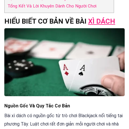
Tổng Kết Và Lời Khuyên Dành Cho Người Chơi
HIỂU BIẾT CƠ BẢN VỀ BÀI
XÌ DÁCH
Nguồn Gốc Và Quy Tắc Cơ Bản
Bài xì dách có nguồn gốc từ trò chơi Blackjack nổi tiếng tại
phương Tây. Luật chơi rất đơn giản: mỗi người chơi và nhà