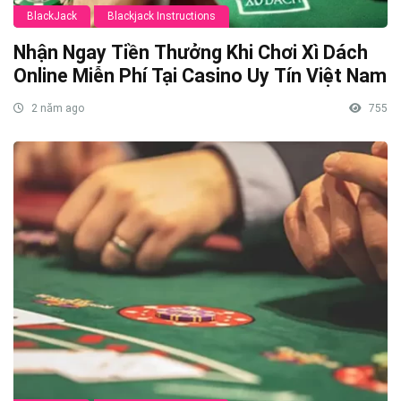
BlackJack
Blackjack Instructions
Nhận Ngay Tiền Thưởng Khi Chơi Xì Dách
Online Miễn Phí Tại Casino Uy Tín Việt Nam
2 năm ago
755