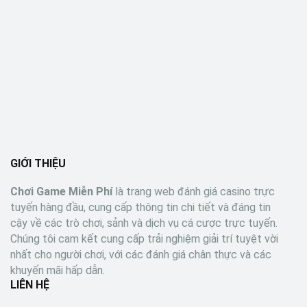
GIỚI THIỆU
Chơi Game Miễn Phí
là trang web đánh giá casino trực
tuyến hàng đầu, cung cấp thông tin chi tiết và đáng tin
cậy về các trò chơi, sảnh và dịch vụ cá cược trực tuyến.
Chúng tôi cam kết cung cấp trải nghiệm giải trí tuyệt vời
nhất cho người chơi, với các đánh giá chân thực và các
khuyến mãi hấp dẫn.
LIÊN HỆ