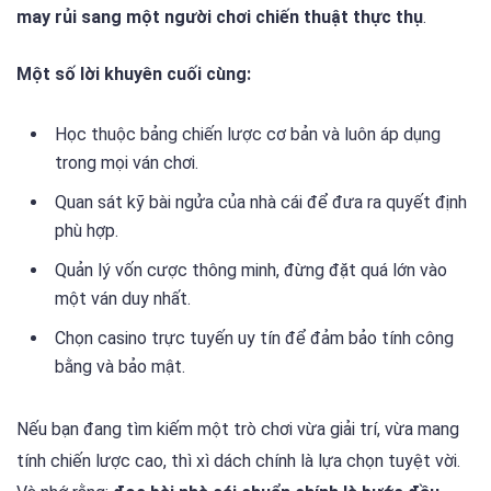
may rủi sang một người chơi chiến thuật thực thụ
.
Một số lời khuyên cuối cùng:
Học thuộc bảng chiến lược cơ bản và luôn áp dụng
trong mọi ván chơi.
Quan sát kỹ bài ngửa của nhà cái để đưa ra quyết định
phù hợp.
Quản lý vốn cược thông minh, đừng đặt quá lớn vào
một ván duy nhất.
Chọn casino trực tuyến uy tín để đảm bảo tính công
bằng và bảo mật.
Nếu bạn đang tìm kiếm một trò chơi vừa giải trí, vừa mang
tính chiến lược cao, thì xì dách chính là lựa chọn tuyệt vời.