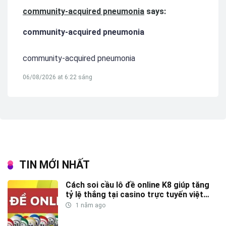
community‑acquired pneumonia
says:
community‑acquired pneumonia
community‑acquired pneumonia
06/08/2026 at 6:22 sáng
TIN MỚI NHẤT
Cách soi cầu lô đề online K8 giúp tăng
tỷ lệ thắng tại casino trực tuyến việt
nam
1 năm ago