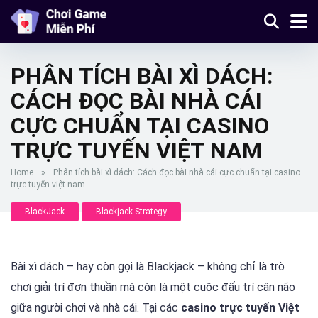
PHÂN TÍCH BÀI XÌ DÁCH:
CÁCH ĐỌC BÀI NHÀ CÁI
CỰC CHUẨN TẠI CASINO
TRỰC TUYẾN VIỆT NAM
Home
»
Phân tích bài xì dách: Cách đọc bài nhà cái cực chuẩn tại casino
trực tuyến việt nam
BlackJack
Blackjack Strategy
Bài xì dách – hay còn gọi là Blackjack – không chỉ là trò
chơi giải trí đơn thuần mà còn là một cuộc đấu trí cân não
giữa người chơi và nhà cái. Tại các
casino trực tuyến Việt