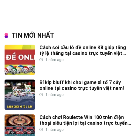
TIN MỚI NHẤT
Cách soi cầu lô đề online K8 giúp tăng
tỷ lệ thắng tại casino trực tuyến việt
nam
1 năm ago
Bí kíp bluff khi chơi game xì tố 7 cây
online tại casino trực tuyến việt nam!
1 năm ago
Cách chơi Roulette Win 100 trên điện
thoại siêu tiện lợi tại casino trực tuyến
việt nam
1 năm ago