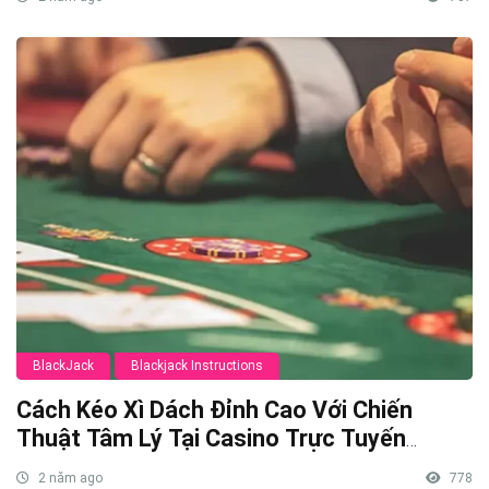
BlackJack
Blackjack Instructions
Cách Kéo Xì Dách Đỉnh Cao Với Chiến
Thuật Tâm Lý Tại Casino Trực Tuyến
Vietnam
2 năm ago
778