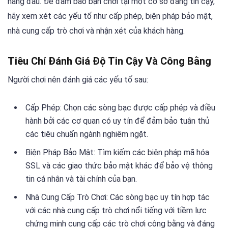
hàng đầu. Để đảm bảo bạn chơi tại một cơ sở đáng tin cậy,
hãy xem xét các yếu tố như cấp phép, biện pháp bảo mật,
nhà cung cấp trò chơi và nhận xét của khách hàng.
Tiêu Chí Đánh Giá Độ Tin Cậy Và Công Bằng
Người chơi nên đánh giá các yếu tố sau:
Cấp Phép: Chọn các sòng bạc được cấp phép và điều
hành bởi các cơ quan có uy tín để đảm bảo tuân thủ
các tiêu chuẩn ngành nghiêm ngặt.
Biện Pháp Bảo Mật: Tìm kiếm các biện pháp mã hóa
SSL và các giao thức bảo mật khác để bảo vệ thông
tin cá nhân và tài chính của bạn.
Nhà Cung Cấp Trò Chơi: Các sòng bạc uy tín hợp tác
với các nhà cung cấp trò chơi nổi tiếng với tiềm lực
chứng minh cung cấp các trò chơi công bằng và đáng