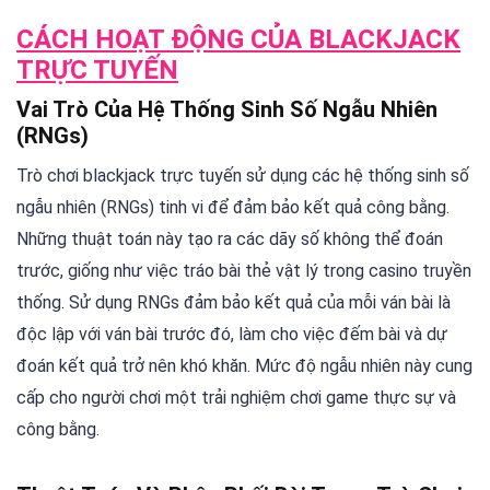
CÁCH HOẠT ĐỘNG CỦA BLACKJACK
TRỰC TUYẾN
Vai Trò Của Hệ Thống Sinh Số Ngẫu Nhiên
(RNGs)
Trò chơi blackjack trực tuyến sử dụng các hệ thống sinh số
ngẫu nhiên (RNGs) tinh vi để đảm bảo kết quả công bằng.
Những thuật toán này tạo ra các dãy số không thể đoán
trước, giống như việc tráo bài thẻ vật lý trong casino truyền
thống. Sử dụng RNGs đảm bảo kết quả của mỗi ván bài là
độc lập với ván bài trước đó, làm cho việc đếm bài và dự
đoán kết quả trở nên khó khăn. Mức độ ngẫu nhiên này cung
cấp cho người chơi một trải nghiệm chơi game thực sự và
công bằng.