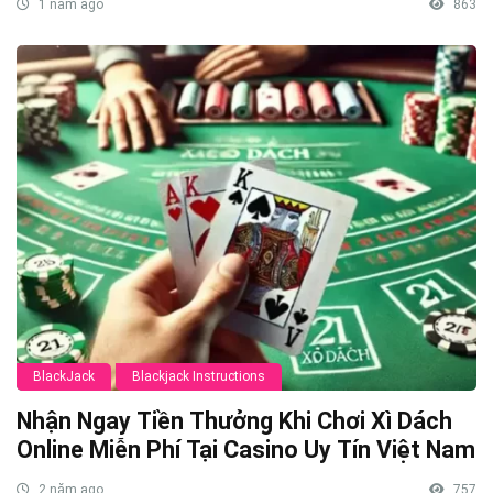
1 năm ago
863
BlackJack
Blackjack Instructions
Nhận Ngay Tiền Thưởng Khi Chơi Xì Dách
Online Miễn Phí Tại Casino Uy Tín Việt Nam
2 năm ago
757