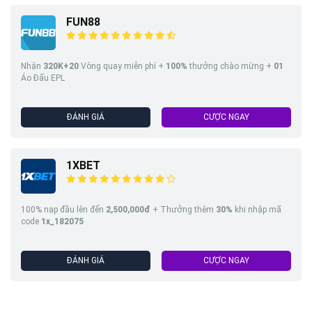
FUN88
Nhận
320K+20
Vòng quay miễn phí +
100%
thưởng chào mừng +
01
Áo Đấu EPL
ĐÁNH GIÁ
CƯỢC NGAY
1XBET
100% nạp đầu lên đến
2,500,000đ
+ Thưởng thêm
30%
khi nhập mã
code
1x_182075
ĐÁNH GIÁ
CƯỢC NGAY