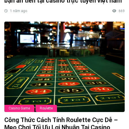
bạn ăn tiền tại casino trực tuyến việt nam
1 năm ago
669
Casino Game
Roulette
Công Thức Cách Tính Roulette Cực Dễ –
Mẹo Chơi Tối Ưu Lợi Nhuận Tại Casino