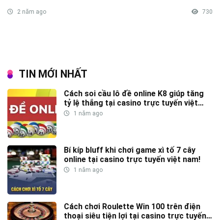
2 năm ago
730
TIN MỚI NHẤT
Cách soi cầu lô đề online K8 giúp tăng
tỷ lệ thắng tại casino trực tuyến việt
nam
1 năm ago
Bí kíp bluff khi chơi game xì tố 7 cây
online tại casino trực tuyến việt nam!
1 năm ago
Cách chơi Roulette Win 100 trên điện
thoại siêu tiện lợi tại casino trực tuyến