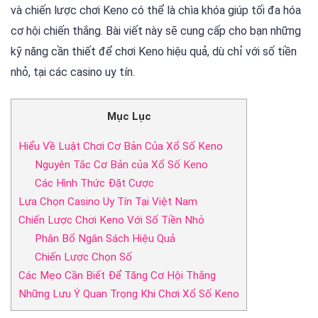
và chiến lược chơi Keno có thể là chìa khóa giúp tối đa hóa
cơ hội chiến thắng. Bài viết này sẽ cung cấp cho bạn những
kỹ năng cần thiết để chơi Keno hiệu quả, dù chỉ với số tiền
nhỏ, tại các casino uy tín.
Mục Lục
Hiểu Về Luật Chơi Cơ Bản Của Xổ Số Keno
Nguyên Tắc Cơ Bản của Xổ Số Keno
Các Hình Thức Đặt Cược
Lựa Chọn Casino Uy Tín Tại Việt Nam
Chiến Lược Chơi Keno Với Số Tiền Nhỏ
Phân Bổ Ngân Sách Hiệu Quả
Chiến Lược Chọn Số
Các Mẹo Cần Biết Để Tăng Cơ Hội Thắng
Những Lưu Ý Quan Trọng Khi Chơi Xổ Số Keno