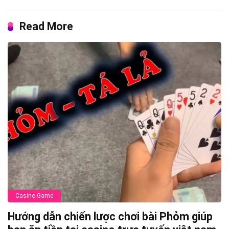
Read More
Casino Game
Hướng dẫn chiến lược chơi bài Phỏm giúp