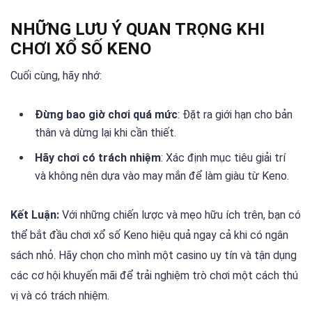
NHỮNG LƯU Ý QUAN TRỌNG KHI
CHƠI XỔ SỐ KENO
Cuối cùng, hãy nhớ:
Đừng bao giờ chơi quá mức
: Đặt ra giới hạn cho bản
thân và dừng lại khi cần thiết.
Hãy chơi có trách nhiệm
: Xác định mục tiêu giải trí
và không nên dựa vào may mắn để làm giàu từ Keno.
Kết Luận:
Với những chiến lược và mẹo hữu ích trên, bạn có
thể bắt đầu chơi xổ số Keno hiệu quả ngay cả khi có ngân
sách nhỏ. Hãy chọn cho mình một casino uy tín và tận dụng
các cơ hội khuyến mãi để trải nghiệm trò chơi một cách thú
vị và có trách nhiệm.