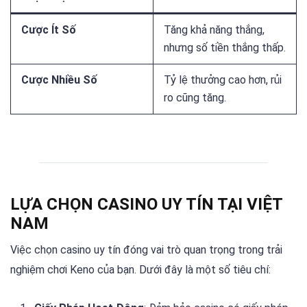
Cược Ít Số
Tăng khả năng thắng,
nhưng số tiền thắng thấp.
Cược Nhiều Số
Tỷ lệ thưởng cao hơn, rủi
ro cũng tăng.
LỰA CHỌN CASINO UY TÍN TẠI VIỆT
NAM
Việc chọn casino uy tín đóng vai trò quan trọng trong trải
nghiệm chơi Keno của bạn. Dưới đây là một số tiêu chí: