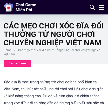
CÁC MẸO CHƠI XÓC ĐĨA ĐỔI
THƯỞNG TỪ NGƯỜI CHƠI
CHUYÊN NGHIỆP VIỆT NAM
Home
»
Các mẹo chơi xóc đĩa đổi thưởng từ người chơi chuyên nghiệp
việt nam
Casino Game
Xóc đĩa là một trong những trò chơi cờ bạc phổ biến tại
Việt Nam, thu hút rất nhiều người chơi bởi luật chơi đơn giản
và khả năng thắng cao. Dù có vẻ đơn giản, để chiến thắng
trong xóc đĩa đổi thưởng cần có những hiểu biết sâu sắc và