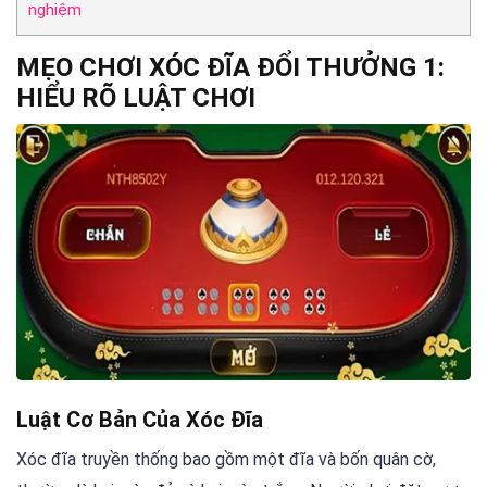
nghiệm
MẸO CHƠI XÓC ĐĨA ĐỔI THƯỞNG 1:
HIỂU RÕ LUẬT CHƠI
Luật Cơ Bản Của Xóc Đĩa
Xóc đĩa truyền thống bao gồm một đĩa và bốn quân cờ,