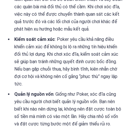
các quân bài mà đối thủ có thể cầm. Khi chơi xóc đĩa,
việc này có thể được chuyển thành quan sát các kết
quả trước đó và các lối chơi của người chơi khác để
phát hiện xu hướng hoặc mẫu kết quả.
Kiểm soát cảm xúc
: Poker yêu cầu khả năng điều
khiển cảm xúc để không bị lộ ra những tín hiệu khiến
đối thủ lợi dụng. Khi chơi xóc đĩa, kiểm soát cảm xúc
sẽ giúp bạn tránh những quyết định cược bốc đồng.
Nếu bạn gặp chuỗi thua, hãy bình tĩnh, kiên nhẫn chờ
đợi cơ hội và không nên cố gắng “phục thù” ngay lập
tức.
Quản lý nguồn vốn
: Giống như Poker, xóc đĩa cũng
yêu cầu người chơi biết quản lý nguồn vốn. Bạn nên
biết khi nào nên dừng lại, không nên đặt cược toàn bộ
số tiền mà mình có vào một lần. Hãy chia nhỏ số vốn
và đặt cược từng bước một để giảm thiểu rủi ro.