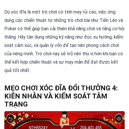
Dù xóc đĩa là một trò chơi có tính may rủi cao, việc ứng
dụng các chiến thuật từ những trò chơi bài như Tiến Lên và
Poker có thể giúp bạn cải thiện khả năng chơi và tăng cơ hội
thắng. Hãy tận dụng những kỹ năng như đọc xu hướng, kiểm
soát cảm xúc, và quản lý vốn để tạo nên phong cách chơi
của riêng mình. Trò chơi này sẽ trở nên thú vị hơn khi bạn có
thể kết hợp chiến thuật và sự may mắn để đạt được kết
quả tốt nhất.
MẸO CHƠI XÓC ĐĨA ĐỔI THƯỞNG 4:
KIÊN NHẪN VÀ KIỂM SOÁT TÂM
TRẠNG