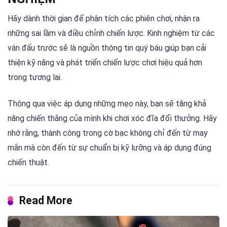
Hãy dành thời gian để phân tích các phiên chơi, nhận ra
những sai lầm và điều chỉnh chiến lược. Kinh nghiệm từ các
ván đấu trước sẽ là nguồn thông tin quý báu giúp bạn cải
thiện kỹ năng và phát triển chiến lược chơi hiệu quả hơn
trong tương lai.
Thông qua việc áp dụng những mẹo này, bạn sẽ tăng khả
năng chiến thắng của mình khi chơi xóc đĩa đổi thưởng. Hãy
nhớ rằng, thành công trong cờ bạc không chỉ đến từ may
mắn mà còn đến từ sự chuẩn bị kỹ lưỡng và áp dụng đúng
chiến thuật.
Read More