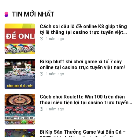
TIN MỚI NHẤT
Cách soi cầu lô đề online K8 giúp tăng
tỷ lệ thắng tại casino trực tuyến việt
nam
1 năm ago
Bí kíp bluff khi chơi game xì tố 7 cây
online tại casino trực tuyến việt nam!
1 năm ago
Cách chơi Roulette Win 100 trên điện
thoại siêu tiện lợi tại casino trực tuyến
việt nam
1 năm ago
Bí Kíp Săn Thưởng Game Vui Bắn Cá –