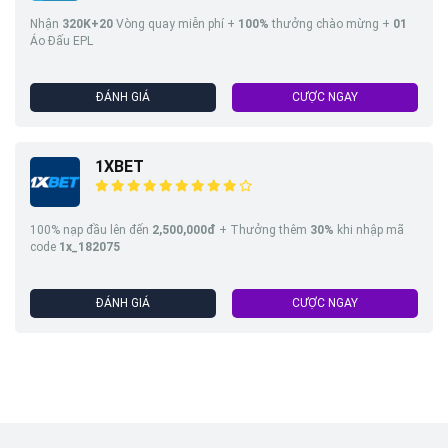
Nhận
320K+20
Vòng quay miễn phí +
100%
thưởng chào mừng +
01
Áo Đấu EPL
ĐÁNH GIÁ
CƯỢC NGAY
1XBET
100% nạp đầu lên đến
2,500,000đ
+ Thưởng thêm
30%
khi nhập mã
code
1x_182075
ĐÁNH GIÁ
CƯỢC NGAY