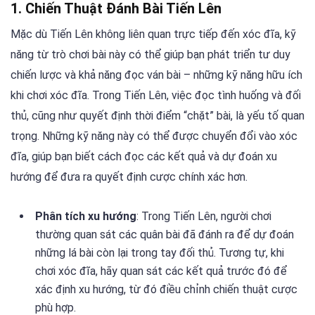
1. Chiến Thuật Đánh Bài Tiến Lên
Mặc dù Tiến Lên không liên quan trực tiếp đến xóc đĩa, kỹ
năng từ trò chơi bài này có thể giúp bạn phát triển tư duy
chiến lược và khả năng đọc ván bài – những kỹ năng hữu ích
khi chơi xóc đĩa. Trong Tiến Lên, việc đọc tình huống và đối
thủ, cũng như quyết định thời điểm “chặt” bài, là yếu tố quan
trọng. Những kỹ năng này có thể được chuyển đổi vào xóc
đĩa, giúp bạn biết cách đọc các kết quả và dự đoán xu
hướng để đưa ra quyết định cược chính xác hơn.
Phân tích xu hướng
: Trong Tiến Lên, người chơi
thường quan sát các quân bài đã đánh ra để dự đoán
những lá bài còn lại trong tay đối thủ. Tương tự, khi
chơi xóc đĩa, hãy quan sát các kết quả trước đó để
xác định xu hướng, từ đó điều chỉnh chiến thuật cược
phù hợp.